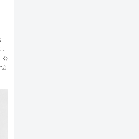
混
汽
亚，
。公
“启