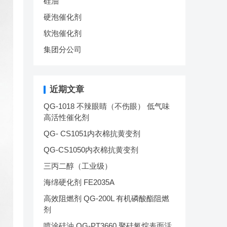
硅油
硬泡催化剂
软泡催化剂
集团分公司
近期文章
QG-1018 不辣眼睛（不伤眼） 低气味
高活性催化剂
QG- CS1051内衣棉抗黄变剂
QG-CS1050内衣棉抗黄变剂
三丙二醇（工业级）
海绵硬化剂 FE2035A
高效阻燃剂 QG-200L 有机磷酸酯阻燃
剂
喷涂硅油 QG-PT3660 聚硅氧烷表面活