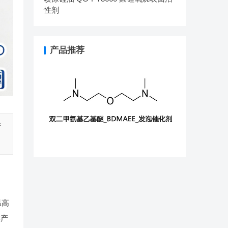
性剂
产品推荐
产
温高
类产