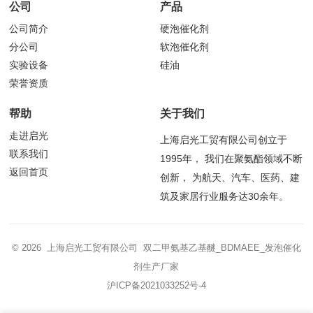
公司
产品
公司简介
硬泡催化剂
分公司
软泡催化剂
实验设备
硅油
荣誉资质
帮助
关于我们
走进启光
上海启光工贸有限公司创立于
联系我们
1995年， 我们在聚氨酯领域不断
返回首页
创新， 为航天、汽车、医药、建
筑及家居行业服务达30余年。
© 2026 上海启光工贸有限公司 双二甲氨基乙基醚_BDMAEE_发泡催化
剂生产厂家
沪ICP备2021033252号-4