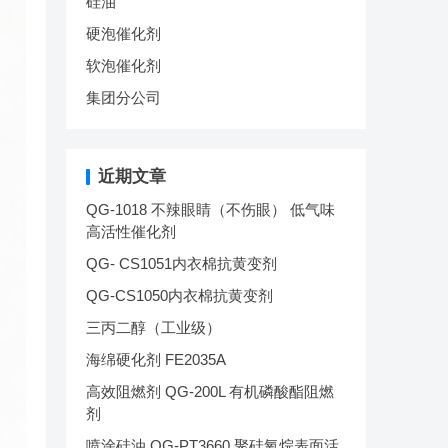
硅油
硬泡催化剂
软泡催化剂
集团分公司
近期文章
QG-1018 不辣眼睛（不伤眼） 低气味
高活性催化剂
QG- CS1051内衣棉抗黄变剂
QG-CS1050内衣棉抗黄变剂
三丙二醇（工业级）
海绵硬化剂 FE2035A
高效阻燃剂 QG-200L 有机磷酸酯阻燃
剂
喷涂硅油 QG-PT3660 聚硅氧烷表面活