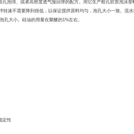
聚醚型粗孔泡绵、或者高密度透气慢回弹的配方。用它生产粗孔软质泡沫塑
，搅拌转速不需要降到很低，以保证搅拌原料均匀，泡孔大小一致。流水
泡孔大小。硅油的用量在聚醚的1%左右。
稳定性