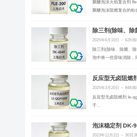
聚醚泡沫火焰复合剂 fle
聚醚泡沫阻燃复合的粘
除三剂(除味、除菌
2025年6月10日
•
628
阅
除三剂(除味、除菌、除甲
泡中将一些异味消除，
反应型无卤阻燃剂 L
2025年3月20日
•
848
阅
反应型无卤阻燃剂 le-qg
于…
泡沫稳定剂 DK-9
2023年12月2日
•
3031