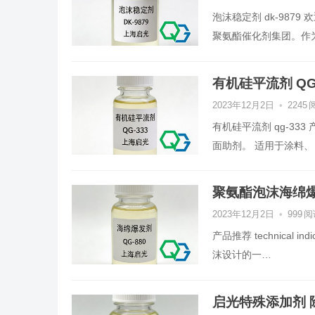
泡沫稳定剂 dk-98
聚氨酯催化剂集团。作
有机硅平流剂 QG-
2023年12月2日
•
2245
有机硅平流剂 qg-33
面助剂。 适用于涂料、
聚氨酯泡沫海绵爆发
2023年12月2日
•
999
阅
产品推荐 technical 
沫设计的一…
启光特殊添加剂 除