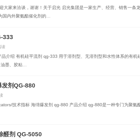
79 欢迎大家来洽谈，谢谢！关于启光 启光集团是一家生产、经营、销售一条
为国内外聚氨酯催化剂的…
333
阅读
3 产品介绍 有机硅平流剂 qg-333 用于溶剂型、无溶剂型和水性体系的有机
 油墨、胶粘…
剂QG-880
读
indicators/技术指标 海绵爆发剂 qg-880 产品介绍 qg-880是一种专门为聚
醛剂 QG-5050