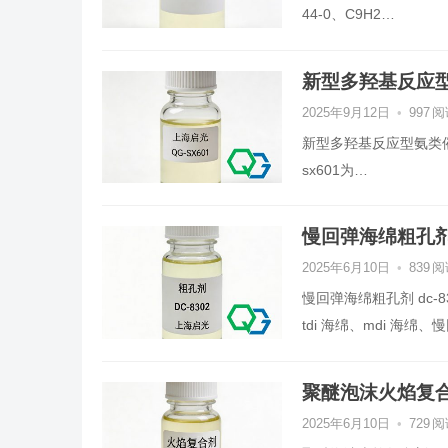
44-0、C9H2…
新型多羟基反应型氨
2025年9月12日
•
997
阅
新型多羟基反应型氨类催化剂 除
sx601为…
慢回弹海绵粗孔剂 
2025年6月10日
•
839
阅
慢回弹海绵粗孔剂 dc-
tdi 海绵、mdi 海绵、
聚醚泡沫火焰复合剂
2025年6月10日
•
729
阅