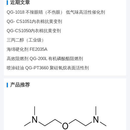
近期文章
QG-1018 不辣眼睛（不伤眼） 低气味高活性催化剂
QG- CS1051内衣棉抗黄变剂
QG-CS1050内衣棉抗黄变剂
三丙二醇（工业级）
海绵硬化剂 FE2035A
高效阻燃剂 QG-200L 有机磷酸酯阻燃剂
喷涂硅油 QG-PT3660 聚硅氧烷表面活性剂
产品推荐