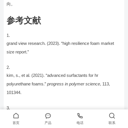
向。
参考文献
grand view research. (2023). “high resilience foam market
size report.”
kim, s., et al. (2021). “advanced surfactants for hr
polyurethane foams.”
progress in polymer science
, 113,
101344.
zhang, l., et al. (2022). “structure-property relationships in hr
首页
产品
电话
联系
foam surfactants.”
polymer
, 245, 124698.