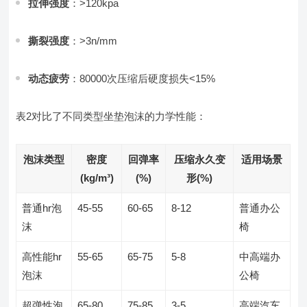
拉伸强度
：>120kpa
撕裂强度
：>3n/mm
动态疲劳
：80000次压缩后硬度损失<15%
表2对比了不同类型坐垫泡沫的力学性能：
泡沫类型
密度
回弹率
压缩永久变
适用场景
(kg/m³)
(%)
形(%)
普通hr泡
45-55
60-65
8-12
普通办公
沫
椅
高性能hr
55-65
65-75
5-8
中高端办
泡沫
公椅
超弹性泡
65-80
75-85
3-5
高端汽车