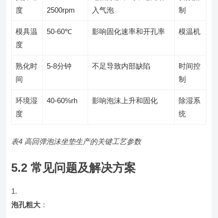
度
2500rpm
入气泡
制
模具温
50-60℃
影响固化速率和开孔率
模温机
度
熟化时
5-8分钟
不足导致内部缺陷
时间控
间
制
环境湿
40-60%rh
影响泡沫上升和固化
除湿系
度
统
表4 高回弹泡沫坐垫生产的关键工艺参数
5.2 常见问题及解决方案
泡孔粗大
：