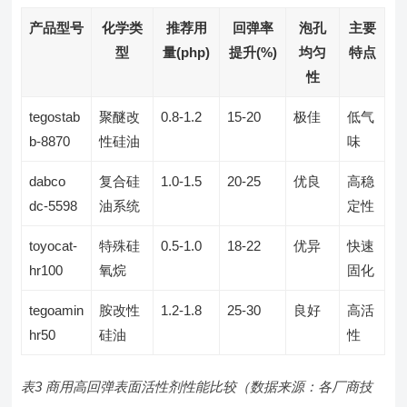
产品型号
化学类
推荐用
回弹率
泡孔
主要
型
量(php)
提升(%)
均匀
特点
性
tegostab
聚醚改
0.8-1.2
15-20
极佳
低气
b-8870
性硅油
味
dabco
复合硅
1.0-1.5
20-25
优良
高稳
dc-5598
油系统
定性
toyocat-
特殊硅
0.5-1.0
18-22
优异
快速
hr100
氧烷
固化
tegoamin
胺改性
1.2-1.8
25-30
良好
高活
hr50
硅油
性
表3 商用高回弹表面活性剂性能比较（数据来源：各厂商技