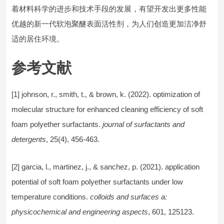
着材料科学的进步和技术手段的发展，有望开发出更多性能
优越的新一代软泡聚醚表面活性剂，为人们创造更加洁净舒
适的居住环境。
参考文献
[1] johnson, r., smith, t., & brown, k. (2022). optimization of
molecular structure for enhanced cleaning efficiency of soft
foam polyether surfactants.
journal of surfactants and
detergents
, 25(4), 456-463.
[2] garcia, l., martinez, j., & sanchez, p. (2021). application
potential of soft foam polyether surfactants under low
temperature conditions.
colloids and surfaces a:
physicochemical and engineering aspects
, 601, 125123.