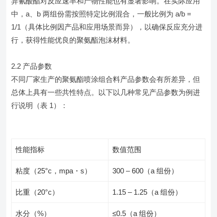
异氰酸酯对反应速率和产物性能也有显著影响。在实际应用
中，a、b 两组份需按照特定比例混合，一般比例为 a/b =
1/1（具体比例因产品和应用场景而异），以确保反应充分进
行，获得性能优良的聚氨酯泡沫材料。
2.2 产品参数
不同厂家生产的聚氨酯喷涂组合料产品参数会有所差异，但
总体上具有一些共性特点。以下以几种常见产品参数为例进
行说明（表 1）：
性能指标
数值范围
粘度（25°c，mpa・s）
300 – 600（a 组份）
比重（20°c）
1.15 – 1.25（a 组份）
水分（%）
≤0.5（a 组份）