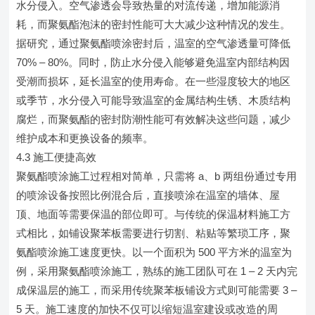
水分侵入。空气渗透会导致热量的对流传递，增加能源消
耗，而聚氨酯泡沫的密封性能可大大减少这种情况的发生。
据研究，通过聚氨酯喷涂密封后，温室的空气渗透量可降低
70% – 80%。同时，防止水分侵入能够避免温室内部结构因
受潮而损坏，延长温室的使用寿命。在一些湿度较大的地区
或季节，水分侵入可能导致温室的金属结构生锈、木质结构
腐烂，而聚氨酯的密封防潮性能可有效解决这些问题，减少
维护成本和更换设备的频率。
4.3 施工便捷高效
聚氨酯喷涂施工过程相对简单，只需将 a、b 两组份通过专用
的喷涂设备按照比例混合后，直接喷涂在温室的墙体、屋
顶、地面等需要保温的部位即可。与传统的保温材料施工方
式相比，如铺设聚苯板需要进行切割、粘贴等繁琐工序，聚
氨酯喷涂施工速度更快。以一个面积为 500 平方米的温室为
例，采用聚氨酯喷涂施工，熟练的施工团队可在 1 – 2 天内完
成保温层的施工，而采用传统聚苯板铺设方式则可能需要 3 –
5 天。施工速度的加快不仅可以缩短温室建设或改造的周