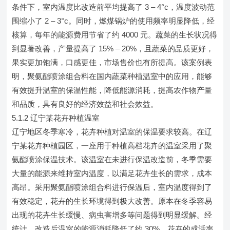
条件下，室内温度比改造前平均提高了 3 – 4°c，温度波动范
围缩小了 2 – 3°c。同时，燃煤锅炉的使用频率明显降低，经
核算，每年的能源费用节省了约 4000 元。蔬菜的生长状况得
到显著改善，产量提高了 15% – 20%，且蔬菜的品质更好，
果实更加饱满，口感更佳，市场售价也有所提高。该案例表
明，聚氨酯喷涂组合料在国内蔬菜种植温室中的应用，能够
有效提升温室的保温性能，降低能源消耗，提高农作物产量
和品质，具有良好的经济效益和社会效益。
5.1.2 辽宁某花卉种植温室
辽宁地区冬季寒冷，花卉种植对温室的保温要求较高。在辽
宁某花卉种植园区，一座用于种植高档花卉的温室采用了聚
氨酯喷涂保温技术。该温室在未进行保温改造前，冬季需要
大量的能源来维持室内温度，以满足花卉生长的需求，成本
高昂。采用聚氨酯喷涂组合料进行保温后，室内温度得到了
有效稳定，花卉的生长环境得到极大改善。原本在冬季容易
出现的花卉生长缓慢、病虫害增多等问题得到明显缓解。经
统计，改造后温室的能源消耗降低了约 30%，花卉的成活率