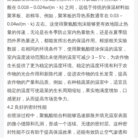
般在 0.018 – 0.024w/(m・k) 之间，远低于传统的保温材料如
聚苯板、岩棉等。例如，聚苯板的导热系数通常在 0.03 –
0.04w/(m・k) 左右。这使得聚氨酯泡沫能够更有效地阻止热
量的传递，无论是在冬季防止室内热量散失，还是在夏季阻
挡外界热量进入，都能发挥出色的保温作用。根据相关实验
数据，在相同的环境条件下，使用聚氨酯喷涂保温的温室，
室内温度波动范围比未使用的温室可减少 3 – 5°c，为农作物
生长提供了更为稳定的温度环境。稳定的温度环境有利于农
作物的光合作用和新陈代谢，促进农作物的生长发育，提高
农作物的产量和品质。例如，在种植蔬菜的温室中，适宜且
稳定的温度可使蔬菜的生长周期缩短，果实饱满度增加，口
感更好，从而提高市场竞争力。
4.2 良好的密封性能
在喷涂过程中，聚氨酯组合料能够迅速膨胀并填充温室表面
的微小缝隙和孔洞，形成一个连续、无缝的密封层。这种密
封性能不仅有助于提高保温效果，还能有效防止空气渗透和