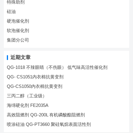
特殊助剂
硅油
硬泡催化剂
软泡催化剂
集团分公司
近期文章
QG-1018 不辣眼睛（不伤眼） 低气味高活性催化剂
QG- CS1051内衣棉抗黄变剂
QG-CS1050内衣棉抗黄变剂
三丙二醇（工业级）
海绵硬化剂 FE2035A
高效阻燃剂 QG-200L 有机磷酸酯阻燃剂
喷涂硅油 QG-PT3660 聚硅氧烷表面活性剂