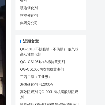
硅油
硬泡催化剂
软泡催化剂
集团分公司
近期文章
QG-1018 不辣眼睛（不伤眼） 低气味
高活性催化剂
QG- CS1051内衣棉抗黄变剂
QG-CS1050内衣棉抗黄变剂
三丙二醇（工业级）
海绵硬化剂 FE2035A
高效阻燃剂 QG-200L 有机磷酸酯阻燃
剂
喷涂硅油 QG-PT3660 聚硅氧烷表面活