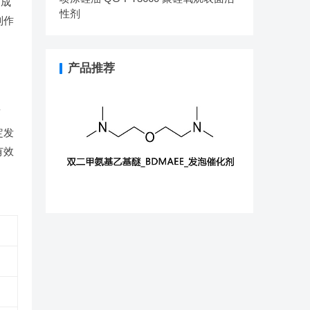
剂成
性剂
制作
产品推荐
面
定发
有效