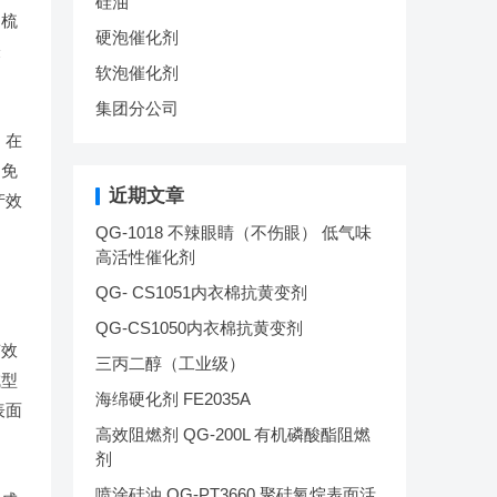
硅油
过梳
硬泡催化剂
表
软泡催化剂
集团分公司
。在
避免
近期文章
产效
QG-1018 不辣眼睛（不伤眼） 低气味
高活性催化剂
QG- CS1051内衣棉抗黄变剂
QG-CS1050内衣棉抗黄变剂
有效
三丙二醇（工业级）
成型
海绵硬化剂 FE2035A
表面
高效阻燃剂 QG-200L 有机磷酸酯阻燃
剂
喷涂硅油 QG-PT3660 聚硅氧烷表面活