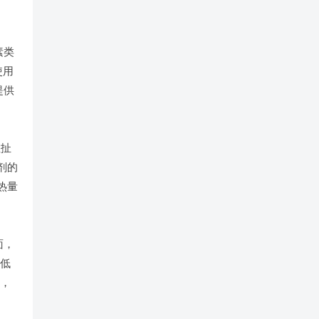
素类
使用
提供
拉扯
剂的
热量
面，
降低
率，