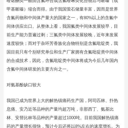
喹诺酮类一般由含氟环合成含氟喹啉类化合物后与哌嗪（或
甲基哌嗪）缩合而得。由于我国萤石储量丰富，因而是世界
含氟药物和中间体产量大的国家之一，有80%以上的含氟中
间体供应出口。从整体上看，我国氟类中间体发展较早，目
前生产能力普遍过剩；三氟类中间体发展较晚，近年来发展
速度较快；而对于杂环芳香族化合物特别是含氟吡啶类，我
国目前只有个别研究单位和生产厂家拥有含氟吡啶类中间体
的合成技术，因此，含氟吡啶类中间体将成为今后几年国内
含氟中间体研发的主要方向之一。
对氨基酚缺口较大
我国已成为世界上大的解热镇痛药生产国，阿司匹林、扑热
息痛、安乃近等品种的产量均超万吨，非那西丁、氨基比
林、安替比林等品种的产量超过1000吨。目前我国解热镇痛
药的产量增长很快，预计今后还将以8%左右的速度增长。为