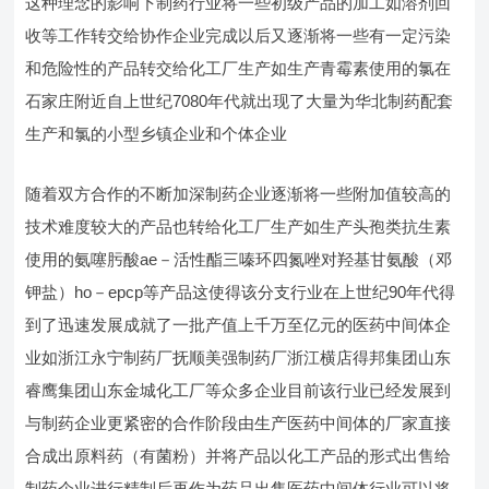
这种理念的影响下制药行业将一些初级产品的加工如溶剂回
收等工作转交给协作企业完成以后又逐渐将一些有一定污染
和危险性的产品转交给化工厂生产如生产青霉素使用的氯在
石家庄附近自上世纪7080年代就出现了大量为华北制药配套
生产和氯的小型乡镇企业和个体企业
随着双方合作的不断加深制药企业逐渐将一些附加值较高的
技术难度较大的产品也转给化工厂生产如生产头孢类抗生素
使用的氨噻肟酸ae－活性酯三嗪环四氮唑对羟基甘氨酸（邓
钾盐）ho－epcp等产品这使得该分支行业在上世纪90年代得
到了迅速发展成就了一批产值上千万至亿元的医药中间体企
业如浙江永宁制药厂抚顺美强制药厂浙江横店得邦集团山东
睿鹰集团山东金城化工厂等众多企业目前该行业已经发展到
与制药企业更紧密的合作阶段由生产医药中间体的厂家直接
合成出原料药（有菌粉）并将产品以化工产品的形式出售给
制药企业进行精制后再作为药品出售医药中间体行业可以将