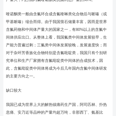
喹诺酮类一般由含氟环合成含氟喹啉类化合物后与哌嗪（或
甲基哌嗪）缩合而得。由于我国萤石储量丰富，因而是世界
含氟药物和中间体产量大的国家之一，有80%以上的含氟中
间体供应出口。从整体上看，我国氟类中间体发展较早，生
产能力普遍过剩；三氟类中间体发展较晚，发展速度快；而
对于杂环芳香族化合物特别是含氟吡啶类，我国只有个别研
究单位和生产厂家拥有含氟吡啶类中间体的合成技术，因
此，含氟吡啶类中间体将成为今后几年国内含氟中间体研发
的主要方向之一。
缺口较大
我国已成为世界上大的解热镇痛药生产国，阿司匹林、扑热
息痛、安乃近等品种的产量均超万吨，非那西丁、氨基比