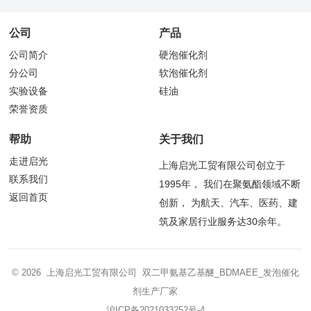
公司
产品
公司简介
硬泡催化剂
分公司
软泡催化剂
实验设备
硅油
荣誉资质
帮助
关于我们
走进启光
上海启光工贸有限公司创立于
联系我们
1995年， 我们在聚氨酯领域不断
返回首页
创新， 为航天、汽车、医药、建
筑及家居行业服务达30余年。
© 2026 上海启光工贸有限公司 双二甲氨基乙基醚_BDMAEE_发泡催化
剂生产厂家
沪ICP备2021033252号-4