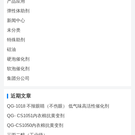
产品应用
弹性体助剂
新闻中心
未分类
特殊助剂
硅油
硬泡催化剂
软泡催化剂
集团分公司
近期文章
QG-1018 不辣眼睛（不伤眼） 低气味高活性催化剂
QG- CS1051内衣棉抗黄变剂
QG-CS1050内衣棉抗黄变剂
三丙二醇（工业级）