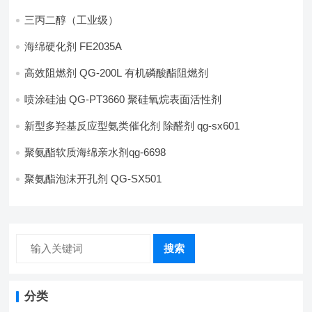
三丙二醇（工业级）
海绵硬化剂 FE2035A
高效阻燃剂 QG-200L 有机磷酸酯阻燃剂
喷涂硅油 QG-PT3660 聚硅氧烷表面活性剂
新型多羟基反应型氨类催化剂 除醛剂 qg-sx601
聚氨酯软质海绵亲水剂qg-6698
聚氨酯泡沫开孔剂 QG-SX501
搜索
分类