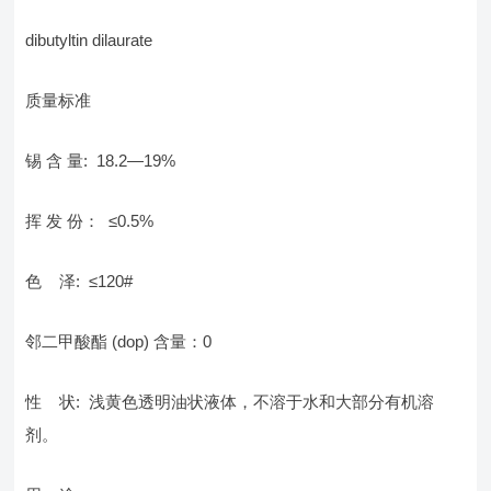
dibutyltin dilaurate
质量标准
锡 含 量: 18.2—19%
挥 发 份： ≤0.5%
色 泽: ≤120#
邻二甲酸酯 (dop) 含量：0
性 状: 浅黄色透明油状液体，不溶于水和大部分有机溶
剂。