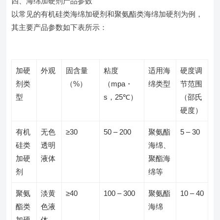
四、海绵加硬剂产品参数
以常见的有机硅类海绵加硬剂和聚氨酯类海绵加硬剂为例，
其主要产品参数如下表所示：
加硬
外观
固含量
粘度
适用海
硬度调
剂类
（%）
（mpa・
绵类型
节范围
型
s，25℃）
（邵氏
硬度）
有机
无色
≥30
50 – 200
聚氨酯
5 – 30
硅类
透明
海绵、
加硬
液体
聚酯海
剂
绵等
聚氨
淡黄
≥40
100 – 300
聚氨酯
10 – 40
酯类
色液
海绵
加硬
体