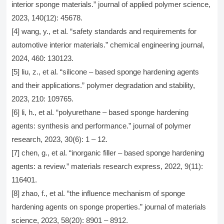
interior sponge materials.” journal of applied polymer science,
2023, 140(12): 45678.
[4] wang, y., et al. “safety standards and requirements for
automotive interior materials.” chemical engineering journal,
2024, 460: 130123.
[5] liu, z., et al. “silicone – based sponge hardening agents
and their applications.” polymer degradation and stability,
2023, 210: 109765.
[6] li, h., et al. “polyurethane – based sponge hardening
agents: synthesis and performance.” journal of polymer
research, 2023, 30(6): 1 – 12.
[7] chen, g., et al. “inorganic filler – based sponge hardening
agents: a review.” materials research express, 2022, 9(11):
116401.
[8] zhao, f., et al. “the influence mechanism of sponge
hardening agents on sponge properties.” journal of materials
science, 2023, 58(20): 8901 – 8912.