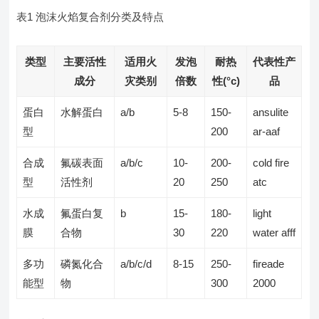
表1 泡沫火焰复合剂分类及特点
类型
主要活性
适用火
发泡
耐热
代表性产
成分
灾类别
倍数
性(°c)
品
蛋白
水解蛋白
a/b
5-8
150-
ansulite
型
200
ar-aaf
合成
氟碳表面
a/b/c
10-
200-
cold fire
型
活性剂
20
250
atc
水成
氟蛋白复
b
15-
180-
light
膜
合物
30
220
water afff
多功
磷氮化合
a/b/c/d
8-15
250-
fireade
能型
物
300
2000