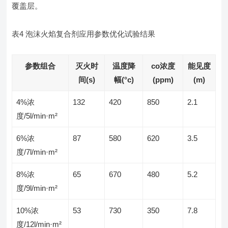
覆盖层。
表4 泡沫火焰复合剂应用参数优化试验结果
参数组合
灭火时
温度降
co浓度
能见度
间(s)
幅(°c)
(ppm)
(m)
4%浓
132
420
850
2.1
度/5l/min·m²
6%浓
87
580
620
3.5
度/7l/min·m²
8%浓
65
670
480
5.2
度/9l/min·m²
10%浓
53
730
350
7.8
度/12l/min·m²