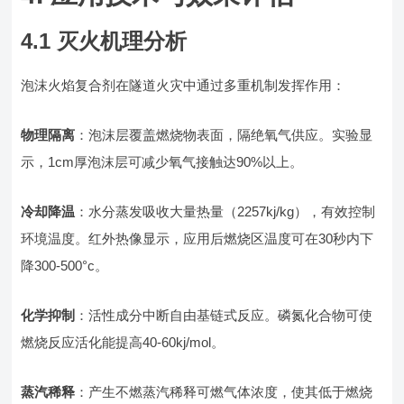
4.1 灭火机理分析
泡沫火焰复合剂在隧道火灾中通过多重机制发挥作用：
物理隔离
：泡沫层覆盖燃烧物表面，隔绝氧气供应。实验显
示，1cm厚泡沫层可减少氧气接触达90%以上。
冷却降温
：水分蒸发吸收大量热量（2257kj/kg），有效控制
环境温度。红外热像显示，应用后燃烧区温度可在30秒内下
降300-500°c。
化学抑制
：活性成分中断自由基链式反应。磷氮化合物可使
燃烧反应活化能提高40-60kj/mol。
蒸汽稀释
：产生不燃蒸汽稀释可燃气体浓度，使其低于燃烧