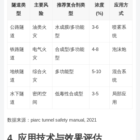
隧道类
主要风
推荐复合剂类
浓度
应用方
型
险
型
(%)
式
公路隧
油类火
水成膜/多功能
3-6
喷雾系
道
灾
型
统
铁路隧
电气火
合成型/多功能
4-8
泡沫炮
道
灾
型
地铁隧
综合火
多功能型
5-10
混合系
道
灾
统
水下隧
密闭空
低毒性合成型
3-5
局部应
道
间
用
数据来源：piarc tunnel safety manual, 2021
4. 应用技术与效果评估