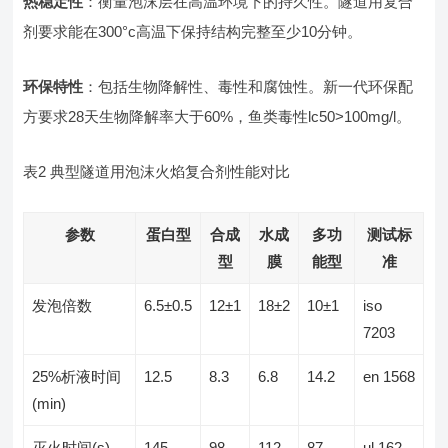
热稳定性
：衡量泡沫层在高温环境下的持久性。隧道用复合
剂要求能在300°c高温下保持结构完整至少10分钟。
环保特性
：包括生物降解性、毒性和腐蚀性。新一代环保配
方要求28天生物降解率大于60%，鱼类毒性lc50>100mg/l。
表2 典型隧道用泡沫火焰复合剂性能对比
参数
蛋白型
合成
水成
多功
测试标
型
膜
能型
准
发泡倍数
6.5±0.5
12±1
18±2
10±1
iso
7203
25%析液时间
12.5
8.3
6.8
14.2
en 1568
(min)
灭火时间(s)
145
98
112
87
ul 162