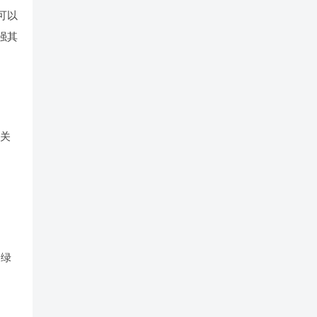
可以
强其
相关
的绿