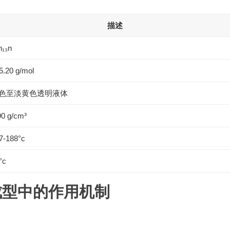
描述
h₁₃n
5.20 g/mol
色至淡黄色透明液体
90 g/cm³
7-188°c
°c
成型中的作用机制