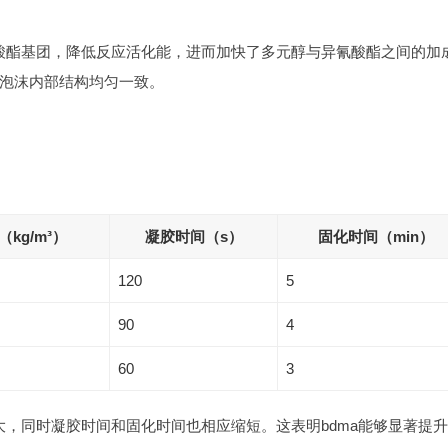
氰酸酯基团，降低反应活化能，进而加快了多元醇与异氰酸酯之间的加
泡沫内部结构均匀一致。
kg/m³）
凝胶时间（s）
固化时间（min）
120
5
90
4
60
3
大，同时凝胶时间和固化时间也相应缩短。这表明bdma能够显著提