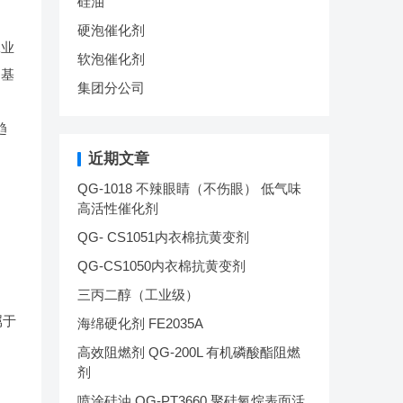
硅油
硬泡催化剂
工业
软泡催化剂
甲基
集团分公司
趋
近期文章
QG-1018 不辣眼睛（不伤眼） 低气味
高活性催化剂
QG- CS1051内衣棉抗黄变剂
QG-CS1050内衣棉抗黄变剂
三丙二醇（工业级）
属于
海绵硬化剂 FE2035A
高效阻燃剂 QG-200L 有机磷酸酯阻燃
剂
喷涂硅油 QG-PT3660 聚硅氧烷表面活