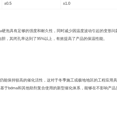
±0.5
±1.0
pu硬泡具有足够的强度和耐久性，同时减少因温度波动引起的变形问
内胆，其闭孔率达到了95%以上，有效提高了产品的保温性能。
温环境下仍能保持较高的催化活性，这对于冬季施工或极地地区的工程应用
出了一种基于bdma和其他助剂复合使用的新型催化体系，能够在不影响产品