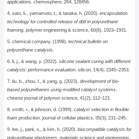
applications
. chemosphere, 264, 128456.
sato, k., yamamoto, t., & tanaka, h. (2020).
encapsulation
technology for controlled release of dbtl in polyurethane
foaming
. polymer engineering & science, 60(8), 1923–1931.
chemical company. (1998).
technical bulletin on
polyurethane catalysts
.
li, j., & wang, y. (2022).
silicone sealant curing with different
catalysts: performance evaluation
. silicon, 14(4), 2345–2353.
liu, b., zhou, f., & yang, g. (2023).
development of bio-
based polyurethanes using modified catalyst systems
.
chinese journal of polymer science, 41(2), 112–121.
smith, r., & johnson, d. (1999).
catalyst selection in flexible
foam production
. journal of cellular plastics, 35(3), 231–245.
lee, j., park, s., & kim, h. (2020).
biocompatible catalysts for
polyurethane elastomers
. materials science and engineering: