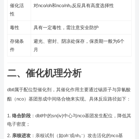
催化活
对nco/oh和nco/nh₂反应具有高度选择性
性
毒性
具有一定毒性，需注意安全防护
存储条
避光、密封、阴凉处保存，保质期一般为6个
件
月
二、催化机理分析
dbtl属于配位型催化剂，其催化作用主要通过锡原子与异氰酸
酯（nco）基团形成中间络合物来实现。具体反应路径如下：
络合阶段
：dbtl中的sn(iv)中心与nco基团发生配位，降低其
电子密度；
亲核进攻
：亲核试剂（如oh⁻或nh₂⁻）攻击活化的nco基