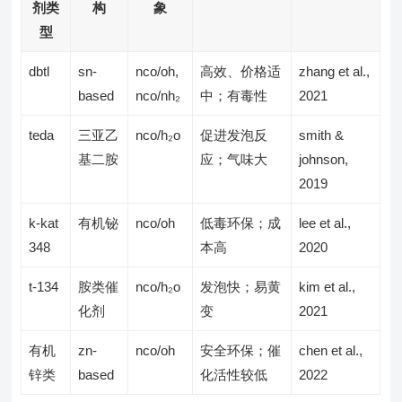
剂类
构
象
型
dbtl
sn-
nco/oh,
高效、价格适
zhang et al.,
based
nco/nh₂
中；有毒性
2021
teda
三亚乙
nco/h₂o
促进发泡反
smith &
基二胺
应；气味大
johnson,
2019
k-kat
有机铋
nco/oh
低毒环保；成
lee et al.,
348
本高
2020
t-134
胺类催
nco/h₂o
发泡快；易黄
kim et al.,
化剂
变
2021
有机
zn-
nco/oh
安全环保；催
chen et al.,
锌类
based
化活性较低
2022