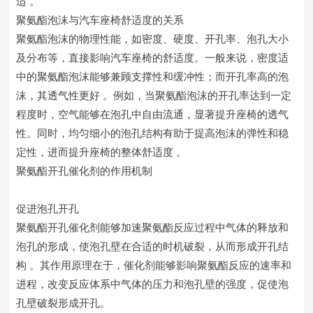
适 。
聚氨酯泡沫与汽车座椅舒适度的关系
聚氨酯泡沫的物理性能，如密度、硬度、开孔率、泡孔大小
及分布等，直接影响汽车座椅的舒适度。一般来说，密度适
中的聚氨酯泡沫能够兼顾支撑性和缓冲性；而开孔率高的泡
沫，其透气性更好 。例如，当聚氨酯泡沫的开孔率达到一定
程度时，空气能够在泡孔中自由流通，显著提升座椅的透气
性。同时，均匀细小的泡孔结构有助于提高泡沫的弹性和稳
定性，进而提升座椅的整体舒适度 。
聚氨酯开孔催化剂的作用机制
促进泡孔开孔
聚氨酯开孔催化剂能够加速聚氨酯反应过程中气体的释放和
泡孔的形成，使泡孔壁在合适的时机破裂，从而形成开孔结
构 。其作用原理在于，催化剂能够影响聚氨酯反应的速率和
进程，改变反应体系中气体的压力和泡孔壁的强度，促使泡
孔壁破裂形成开孔。