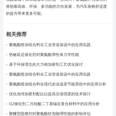
将朝着高效、环保、多功能的方向发展，为汽车座椅舒适度
的提升带来更多可能。
相关推荐
聚氨酯喷涂组合料在工业管道保温中的应用实践
热敏延迟催化剂对聚氨酯弹性体力学性能
基于环保理念的大力棉加硬剂工艺优化探讨
聚氨酯喷涂组合料在工业管道保温中的应用实践
聚氨酯喷涂组合料在现代农业温室节能系统中的应用分析​
优化泡绵加硬剂配比以提高压缩强度的技术探讨
t12催化剂二月桂酸二丁基锡在复合材料中的应用分析
聚醚型阻燃剂对聚氨酯软泡物理性能的影响评估​