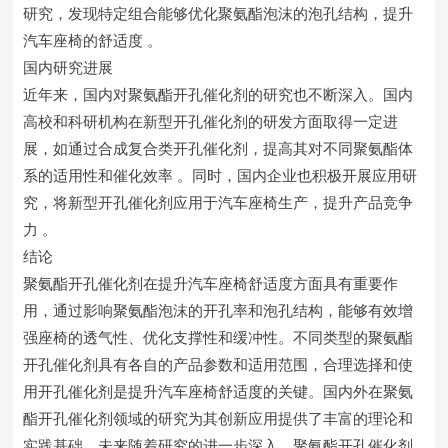
研究，发现特定组合能够优化聚氨酯泡沫的泡孔结构，提升
汽车座椅的舒适度 。
国内研究进展
近年来，国内对聚氨酯开孔催化剂的研究也不断深入。国内
高校和科研机构在新型开孔催化剂的研发方面取得一定进
展，如通过合成复合类开孔催化剂，提高其对不同聚氨酯体
系的适用性和催化效率 。同时，国内企业也积极开展应用研
究，将新型开孔催化剂应用于汽车座椅生产，提升产品竞争
力 。
结论
聚氨酯开孔催化剂在提升汽车座椅舒适度方面具有重要作
用，通过影响聚氨酯泡沫的开孔率和泡孔结构，能够有效增
强座椅的透气性、优化支撑性和缓冲性。不同类型的聚氨酯
开孔催化剂具有各自的产品参数和适用范围，合理选择和使
用开孔催化剂是提升汽车座椅舒适度的关键。国内外在聚氨
酯开孔催化剂领域的研究为其创新应用提供了丰富的理论和
实践基础，未来随着研究的进一步深入，聚氨酯开孔催化剂