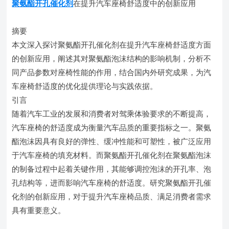
聚氨酯开孔催化剂
在提升汽车座椅舒适度中的创新应用​
摘要
本文深入探讨聚氨酯开孔催化剂在提升汽车座椅舒适度方面
的创新应用，阐述其对聚氨酯泡沫结构的影响机制，分析不
同产品参数对座椅性能的作用，结合国内外研究成果，为汽
车座椅舒适度的优化提供理论与实践依据。
引言
随着汽车工业的发展和消费者对驾乘体验要求的不断提高，
汽车座椅的舒适度成为衡量汽车品质的重要指标之一。聚氨
酯泡沫因具有良好的弹性、缓冲性能和可塑性，被广泛应用
于汽车座椅的填充材料。而聚氨酯开孔催化剂在聚氨酯泡沫
的制备过程中起着关键作用，其能够调控泡沫的开孔率、泡
孔结构等，进而影响汽车座椅的舒适度。研究聚氨酯开孔催
化剂的创新应用，对于提升汽车座椅品质、满足消费者需求
具有重要意义。