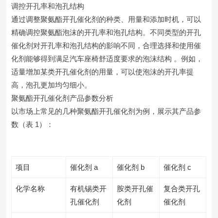
调控开孔率和泡孔结构
通过调整聚氨酯开孔催化剂的种类、用量和添加时机，可以
精确调控聚氨酯泡沫的开孔率和泡孔结构。不同类型的开孔
催化剂对开孔率和泡孔结构的影响不同，合理选择和使用催
化剂能够得到满足汽车座椅舒适度要求的泡沫结构 。例如，
适量增加某类开孔催化剂的用量，可以使泡沫的开孔率提
高，泡孔更加均匀细小。
聚氨酯开孔催化剂产品参数分析
以市场上常见的几种聚氨酯开孔催化剂为例，展示其产品参
数（表 1）：
项目
催化剂 a
催化剂 b
催化剂 c
化学名称
有机锡类开
胺类开孔催
复合类开孔
孔催化剂
化剂
催化剂