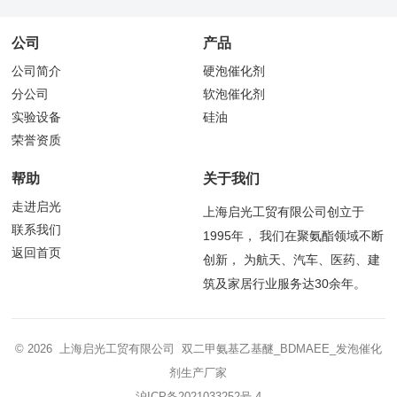
公司
产品
公司简介
硬泡催化剂
分公司
软泡催化剂
实验设备
硅油
荣誉资质
帮助
关于我们
走进启光
上海启光工贸有限公司创立于
联系我们
1995年， 我们在聚氨酯领域不断
返回首页
创新， 为航天、汽车、医药、建
筑及家居行业服务达30余年。
© 2026 上海启光工贸有限公司 双二甲氨基乙基醚_BDMAEE_发泡催化
剂生产厂家
沪ICP备2021033252号-4