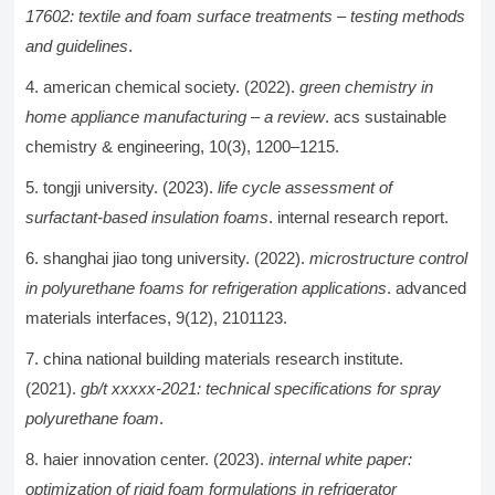
17602: textile and foam surface treatments – testing methods
and guidelines
.
american chemical society. (2022).
green chemistry in
home appliance manufacturing – a review
. acs sustainable
chemistry & engineering, 10(3), 1200–1215.
tongji university. (2023).
life cycle assessment of
surfactant-based insulation foams
. internal research report.
shanghai jiao tong university. (2022).
microstructure control
in polyurethane foams for refrigeration applications
. advanced
materials interfaces, 9(12), 2101123.
china national building materials research institute.
(2021).
gb/t xxxxx-2021: technical specifications for spray
polyurethane foam
.
haier innovation center. (2023).
internal white paper:
optimization of rigid foam formulations in refrigerator