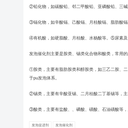
②铅化物，如碳酸铅、邻二甲酸铅、亚磷酸铅、三碱
③镉化物，如辛酸镉、己酸镉、月桂酸镉、脂肪酸镉
④有机酸，如硬脂酸、月桂酸、水杨酸等。⑤尿素及
发泡催化剂主要是胺类、锡类化合物和酸类，常用的
①胺类，主要有脂肪胺类和醇胺类，如三乙二胺、二
于pu发泡体系。
②锡类，主要有辛酸亚锡、二月桂酸二丁基锡等，主
③酸类，主要有盐酸、、磷酸、磺酸、石油磺酸等，
发泡促进剂
发泡催化剂