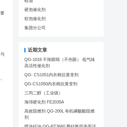
硅油
硬泡催化剂
还要
软泡催化剂
集团分公司
匹
近期文章
度与
QG-1018 不辣眼睛（不伤眼） 低气味
高活性催化剂
QG- CS1051内衣棉抗黄变剂
物。
QG-CS1050内衣棉抗黄变剂
三丙二醇（工业级）
海绵硬化剂 FE2035A
高效阻燃剂 QG-200L 有机磷酸酯阻燃
剂
喷涂硅油 QG-PT3660 聚硅氧烷表面活