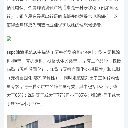
牺牲电位。金属锌的腐蚀产物通常是一种粉状物（例如氧化
锌），很容易在暴露出锌层的底部并继续提供电偶保护。这
使得金属锌成为制造行业佳保护底漆的理想候选者。
sspc油漆规范20中描述了两种类型的富锌涂料：i型 – 无机涂
料和ii型 – 有机涂料。根据载体的类型，i型有三个品种，包括
1a型（无机后固化）；1b型（无机自固化-水稀释性）和1c型
（无机自固化-溶剂稀释性）。同时规范还列出了三种锌粉含
量等级，与干膜涂层中的锌含量有关。其中包括1级-等于或
大于85%；2级-等于或大于77%但小于85%；和3级-等于或大
于65%但小于77%。