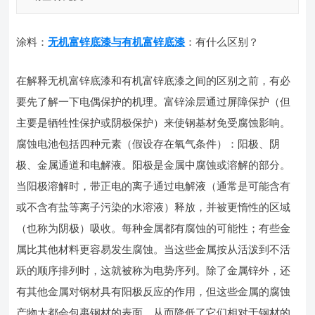
涂料：
无机富锌底漆与有机富锌底漆
：有什么区别？
在解释无机富锌底漆和有机富锌底漆之间的区别之前，有必
要先了解一下电偶保护的机理。富锌涂层通过屏障保护（但
主要是牺牲性保护或阴极保护）来使钢基材免受腐蚀影响。
腐蚀电池包括四种元素（假设存在氧气条件）：阳极、阴
极、金属通道和电解液。阳极是金属中腐蚀或溶解的部分。
当阳极溶解时，带正电的离子通过电解液（通常是可能含有
或不含有盐等离子污染的水溶液）释放，并被更惰性的区域
（也称为阴极）吸收。每种金属都有腐蚀的可能性；有些金
属比其他材料更容易发生腐蚀。当这些金属按从活泼到不活
跃的顺序排列时，这就被称为电势序列。除了金属锌外，还
有其他金属对钢材具有阳极反应的作用，但这些金属的腐蚀
产物大都会包裹钢材的表面，从而降低了它们相对于钢材的