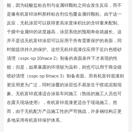
能，因为硅酸盐粘合剂与金属锌颗粒之间会发生反应，而不
是像有机富锌涂料那样粘合剂仅包覆金属锌颗粒。由于这一
反应，无机涂层可以获得更高浓度体积比的含锌量来配制。
干膜中金属锌的浓度越高，涂层系统的预期寿命就越长。这
并不是说无机富锌涂层可以应用于所有需要保护的表面，同
时能提供持久的保护。这些无机锌底漆仅应用于近白色喷砂
清理（sspc-sp 10/nace 2）制备的表面条件下才表现的性
能；但是，如果暴露的环境较为温和，则也可以用于商业级
喷砂清理（sspc-sp 6/nace 3）制备表面。而有机富锌底漆则
更应用更为广泛，同时涂覆的涂层也不易发生干喷或泥裂现
象。无机富锌底漆适合涂装车间施工（熟练的施工人员也可
在露天现场使用），有机富锌底漆更适合于现场施工。然
而，由于无机配方产品施工性的严苛挑战，许多钢结构正更
多地采用有机富锌保护体系。