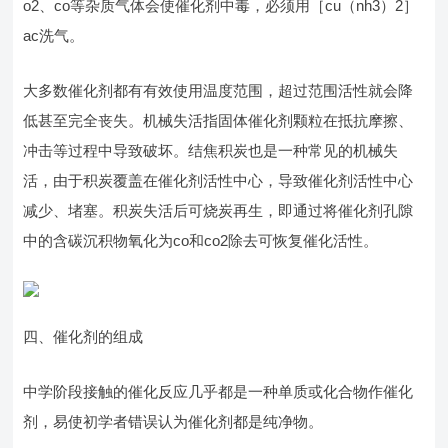
o2、co等杂质气体会使催化剂中毒，必须用［cu（nh3）2］
ac洗气。
大多数催化剂都有有效使用温度范围，超过范围活性就会降
低甚至完全丧失。机械失活指固体催化剂颗粒在抵抗摩擦、
冲击等过程中导致破坏。结焦积炭也是一种常见的机械失
活，由于积炭覆盖在催化剂活性中心，导致催化剂活性中心
减少、堵塞。积炭失活后可烧炭再生，即通过将催化剂孔隙
中的含碳沉积物氧化为co和co2除去可恢复催化活性。
四、催化剂的组成
中学阶段接触的催化反应几乎都是一种单质或化合物作催化
剂，易使初学者错误认为催化剂都是纯净物。