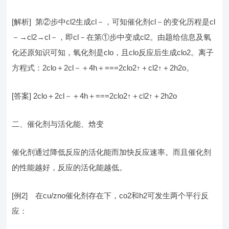
[解析] 第②步中cl2生成cl－，可知催化剂cl－的变化历程是cl
－→cl2→cl－，即cl－在第①步中变成cl2。由题给信息及氧
化还原知识可知，氧化剂是clo，且clo反应后生成clo2。离子
方程式：2clo＋2cl－＋4h＋===2clo2↑＋cl2↑＋2h2o。
[答案] 2clo＋2cl－＋4h＋===2clo2↑＋cl2↑＋2h2o
二、催化剂与活化能、焓变
催化剂通过降低反应的活化能而加快反应速率。而且催化剂
的性能越好，反应的活化能越低。
[例2] 在cu/zno催化剂存在下，co2和h2可发生两个平行反
应：