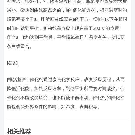
别考虑。①b催化下，随着温度的升高，脱氮率也应先增大后
减小。②达到曲线高点之前，b的催化能力弱，相同温度时的
脱氮率要小于a。即所画曲线应在a的下方。③b催化下在相同
时间内达到平衡，则曲线高点应出现在高于300 ℃的位置。
④当a、b均达到平衡后，平衡脱氮率只与温度有关，所以两
条曲线重合。
[答案]
[概括整合] 催化剂通过参与化学反应，改变反应历程，从而
降低活化能，加快反应速率，到达平衡所需的时间减少。但
催化剂不能改变焓变，也不能使平衡移动。催化剂的催化性
能也会受外界条件的影响，如温度、表面积等。
相关推荐