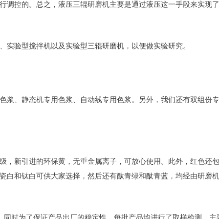
行调控的。总之，液压三辊研磨机主要是通过液压这一手段来实现
、实验型搅拌机以及实验型三辊研磨机，以便做实验研究。
色浆、静态机专用色浆、自动线专用色浆。另外，我们还有双组份
级，新引进的环保黄，无重金属离子，可放心使用。此外，红色还
瓷白和钛白可供大家选择，然后还有酞青绿和酞青蓝，均经由研磨
性。同时为了保证产品出厂的稳定性，每批产品均进行了取样检测，主