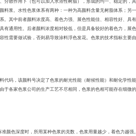
、分散作用下（也可以加入水溶性树脂），形成的均一、稳定的，
颜料浆。水性色浆体系有两种：一种为高颜料含量无树脂体系；另
系。其中前者颜料浓度高、着色力强、展色性能佳、相容性好、具
具有通用性。后者颜料浓度相对较低，但是具备较好的着色力，展
容性需要做试验，否则易导致涂料浮色发花。色浆的技术指标主要
料代码，该颜料号决定了色浆的耐光性能（耐候性能）和耐化学性
由于各家色浆公司的生产工艺不尽相同，色浆的色相可能存在细微
25标准颜色深度时，所用某种色浆的克数，色浆用量越少，着色力越强