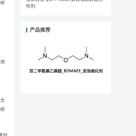
了研
性剂
产品推荐
专用
包含
机研
要对