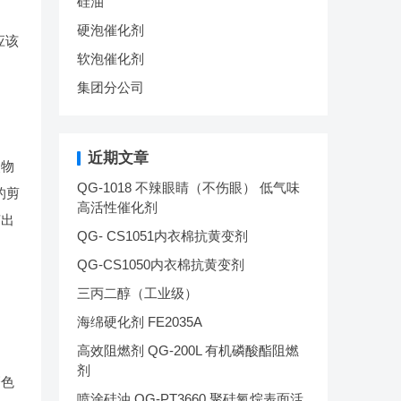
硅油
硬泡催化剂
应该
软泡催化剂
集团分公司
近期文章
使物
QG-1018 不辣眼睛（不伤眼） 低气味
的剪
高活性催化剂
挤出
QG- CS1051内衣棉抗黄变剂
QG-CS1050内衣棉抗黄变剂
三丙二醇（工业级）
海绵硬化剂 FE2035A
高效阻燃剂 QG-200L 有机磷酸酯阻燃
剂
磨色
喷涂硅油 QG-PT3660 聚硅氧烷表面活