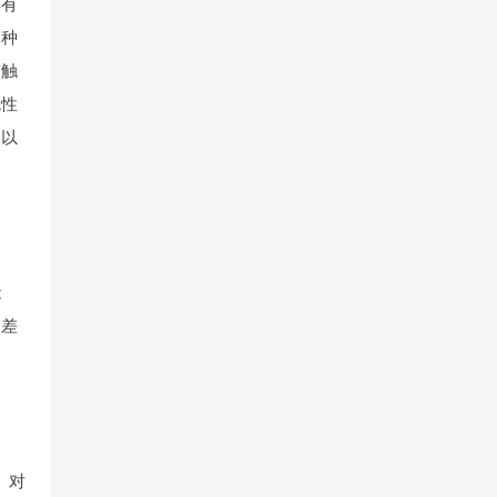
具有
一种
有触
色性
由以
能
的差
。对