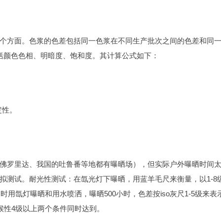
个方面。色浆的色差包括同一色浆在不同生产批次之间的色差和同
括颜色色相、明暗度、饱和度。其计算公式如下：
定性。
佛罗里达、我国的吐鲁番等地都有曝晒场），但实际户外曝晒时间
拟测试。耐光性测试：在氙光灯下曝晒，用蓝羊毛尺来衡量，以1-8
定时用氙灯曝晒和用水喷洒，曝晒500小时，色差按iso灰尺1-5级来表
候性4级以上两个条件同时达到。