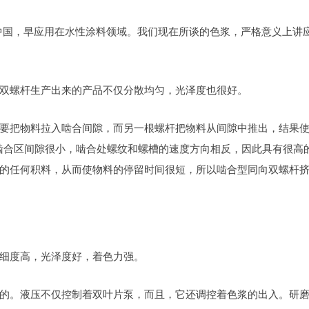
引入中国，早应用在水性涂料领域。我们现在所谈的色浆，严格意义上讲
双螺杆生产出来的产品不仅分散均匀，光泽度也很好。
要把物料拉入啮合间隙，而另一根螺杆把物料从间隙中推出，结果
于啮合区间隙很小，啮合处螺纹和螺槽的速度方向相反，因此具有很高
的任何积料，从而使物料的停留时间很短，所以啮合型同向双螺杆
细度高，光泽度好，着色力强。
的。液压不仅控制着双叶片泵，而且，它还调控着色浆的出入。研