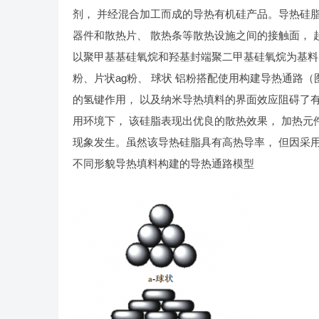
剂， 并经混合加工而成的导热有机硅产品。导热硅脂
器件和散热片、 散热条等散热设施之间的接触面， 起
以聚甲基基硅氧烷和羟基封端聚二甲基硅氧烷为基料， 
粉、片状ag粉、 球状 铝粉搭配使用构建导热通路（图2
的氢键作用， 以及纳米导热填料的界面效应阻碍了
用环境下， 该硅脂表现出优良的散热效果， 加热元件的
现象发生。虽然该导热硅脂具有高热导率， 但因采
不同形貌导热填料构建的导热通路模型