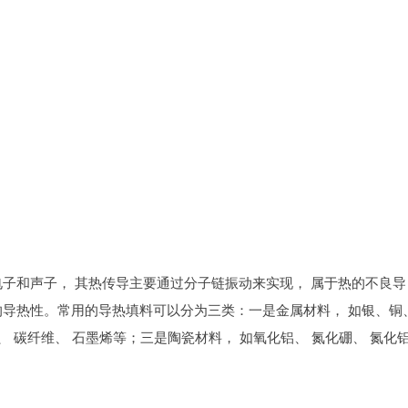
子和声子， 其热传导主要通过分子链振动来实现， 属于热的不良导
的导热性。常用的导热填料可以分为三类：一是金属材料， 如银、铜
、 碳纤维、 石墨烯等；三是陶瓷材料， 如氧化铝、 氮化硼、 氮化