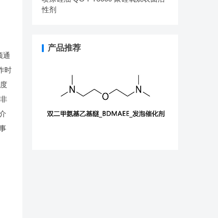
性剂
产品推荐
频通
作时
温度
率非
介
事