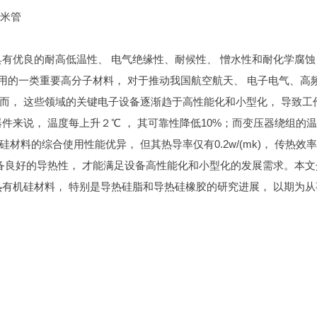
纳米管
有优良的耐高低温性、 电气绝缘性、耐候性、 憎水性和耐化学腐蚀
应用的一类重要高分子材料， 对于推动我国航空航天、 电子电气、高
而， 这些领域的关键电子设备逐渐趋于高性能化和小型化， 导致工
件来说， 温度每上升２℃ ， 其可靠性降低10%；而变压器绕组的
硅材料的综合使用性能优异， 但其热导率仅有0.2w/(mk)， 传热效
备良好的导热性， 才能满足设备高性能化和小型化的发展需求。本文
有机硅材料， 特别是导热硅脂和导热硅橡胶的研究进展， 以期为从