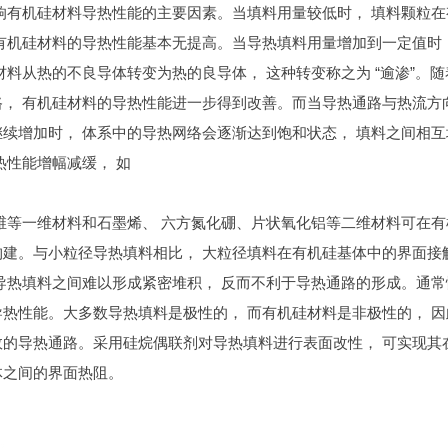
响有机硅材料导热性能的主要因素。当填料用量较低时， 填料颗粒在
时有机硅材料的导热性能基本无提高。当导热填料用量增加到一定值时
材料从热的不良导体转变为热的良导体， 这种转变称之为 “逾渗”。随
路， 有机硅材料的导热性能进一步得到改善。而当导热通路与热流方
续增加时， 体系中的导热网络会逐渐达到饱和状态， 填料之间相互
热性能增幅减缓， 如
维等一维材料和石墨烯、 六方氮化硼、片状氧化铝等二维材料可在有
构建。与小粒径导热填料相比， 大粒径填料在有机硅基体中的界面接
导热填料之间难以形成紧密堆积， 反而不利于导热通路的形成。通常
热性能。大多数导热填料是极性的， 而有机硅材料是非极性的， 因
效的导热通路。采用硅烷偶联剂对导热填料进行表面改性， 可实现其
体之间的界面热阻。