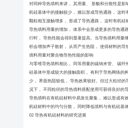
对同种导热填料来讲， 其用量、 形貌和分散性是影
机硅基体中的接触较少， 难以形成导热通路， 这
颗粒相互接触增多， 形成了导热通路， 这时有机硅
导热填料用量的增加， 体系中会形成更多的导热通
行时， 导热性能会得到显著提高。当导热填料用量继
积会增加声子散射， 从而产生热阻， 使得材料的导
填料用量对聚合物导热性能的影响
与零维导热填料相比， 同等用量的碳纳米管、 碳纤
硅基体中形成较大的接触面积， 有利于导热网络的
少， 界面热阻较低， 导热效果较好。但过大粒径的
况下， 不同粒径的导热填料搭配使用可获得良好的导
导热填料在有机硅材料中易发生聚集， 难以形成有
机硅材料中的均匀分散， 同时降低填料与有机硅基
02 导热有机硅材料的研究进展