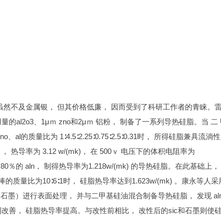
虽然不及金属银， 但其价格低廉， 因而受到了科研工作者的青睐。
l2o3、1μｍ zno和2μｍ 铝粉， 制备了一系列导热硅脂。当 二
、zno、al的质量比为 1∶4.5∶2.25∶0.75∶2.5∶0.31时， 所得硅脂兼具流淌
热导率为 3.12 w/(mk)， 在 500ｖ 电压下的体积电阻率为
80％的 aln， 制得热导率为1.218w/(mk) 的导热硅脂。在此基础上，
质量比为10∶6∶1时， 硅脂热导率达到1.623w/(mk) 。康永等人
 和石墨）进行表面处理， 并与二甲基硅油混合制备导热硅脂， 发现 al
改善， 硅脂热导率提高。与改性前相比， 改性后的sic和石墨则使