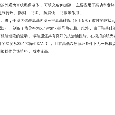
的外观为膏状黏稠液体， 可填充各种缝隙， 主要应用于高功率发热
到传热、 防潮、 防尘、 防腐蚀、 防振等作用 。
将 γ⁃甲基丙烯酰氧基丙基三甲氧基硅烷（ｋｈ570）改性的球状a
）， 制备了热导率为5.7 w/(mk)的导热硅脂。此外， 由于羟基硅
有机硅链段的运动， 该硅脂还具有良好的抗渗油性能。在模拟的航天
温度从39.4 ℃降至37.1 ℃ ， 且在高低温热循环条件下无开裂和
用银粉作导热填料， 成本较高。