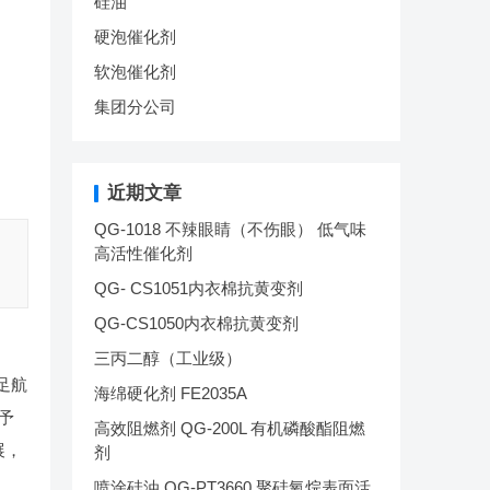
硅油
硬泡催化剂
软泡催化剂
集团分公司
近期文章
QG-1018 不辣眼睛（不伤眼） 低气味
高活性催化剂
QG- CS1051内衣棉抗黄变剂
QG-CS1050内衣棉抗黄变剂
三丙二醇（工业级）
足航
海绵硬化剂 FE2035A
予
高效阻燃剂 QG-200L 有机磷酸酯阻燃
展，
剂
喷涂硅油 QG-PT3660 聚硅氧烷表面活