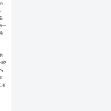
有
，
着
向平
堆
机
触较
情
此
在有