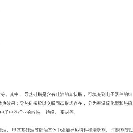
等。其中， 导热硅脂是含有硅油的膏状脂， 可填充到电子器件的细
散热效果；导热硅橡胶以交联固态形式存在， 分为室温硫化型和热硫
于电子电器行业的散热、 绝缘、 密封等。
硅油、 甲基基硅油等硅油基体中添加导热填料和增稠剂、 润滑剂等