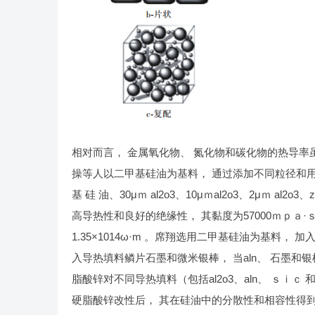
相对而言， 金属氧化物、 氮化物和碳化物的热导率
操等人以二甲基硅油为基料， 通过添加不同粒径和用量的a
基 硅 油、30μｍ al2o3、10μｍal2o3、2μｍ al2o3
高导热性和良好的绝缘性， 其黏度为57000ｍｐａ·ｓ， 
1.35×1014ω·m 。席翔选用二甲基硅油为基料， 加入
入导热填料鳞片石墨和微米银棒， 当aln、 石墨和银棒的
脂酸锌对不同导热填料（包括al2o3、aln、 ｓｉｃ
硬脂酸锌改性后， 其在硅油中的分散性和相容性得到