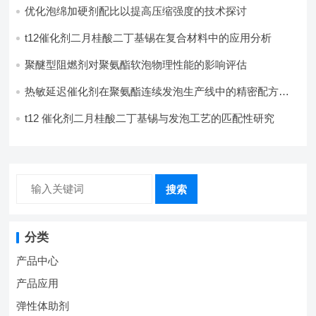
优化泡绵加硬剂配比以提高压缩强度的技术探讨
t12催化剂二月桂酸二丁基锡在复合材料中的应用分析
聚醚型阻燃剂对聚氨酯软泡物理性能的影响评估​
热敏延迟催化剂在聚氨酯连续发泡生产线中的精密配方设
计
t12 催化剂二月桂酸二丁基锡与发泡工艺的匹配性研究
搜索
分类
产品中心
产品应用
弹性体助剂