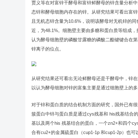
贾义等在对富锌干酵母和富锌鲜酵母的锌含量分析中
态锌和酵母细胞内存在的锌。从研究结果可看出富锌干
且无机态锌含量为10.6%，说明该酵母对无机锌的
近，为48.1%。细胞壁主要由多糖和蛋白质等组成
认为酵母细胞壁的磷酸甘露糖的磷酸二酯键键合在第
锌离子的位点。
从研究结果还可看出无论鲜酵母还是干酵母中，锌在
以认为酵母细胞对锌的富集主要是通过细胞壁上的多
对于锌和蛋白质的结合机制方面的研究，国外已有很多报道
簇蛋白中锌与蛋白质是通过cys残基和 his残基结合的，结
基以及两个his 残基结合的蛋白，一个zn2+和四个c
合有cu2+的金属硫蛋白（cup1-1p 和cup1-