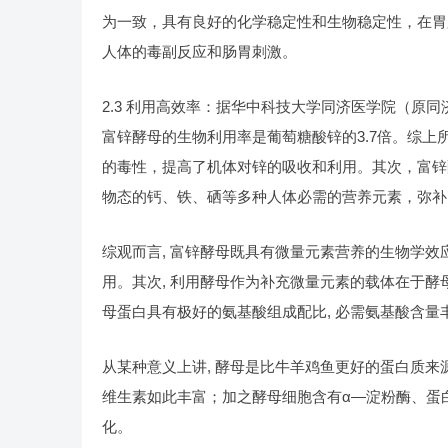
为一致，具有良好的化学稳定性和生物稳定性，在胃
人体的毒副反应和肠胃刺激。
2.3 利用高效率：据华中科技大学同济医学院（原
富锌酵母的生物利用率是葡萄糖酸锌的3.7倍。综
的毒性，提高了机体对锌的吸收和利用。其次，富锌
物态的钙、铁、硒等多种人体必需的营养元素，弥补
综观而言, 富锌酵母既具有微量元素营养的生物学效
用。其次, 利用酵母作为补充微量元素的载体在于酵母本
母蛋白具有极好的氨基酸组成配比, 必需氨基酸含量
从某种意义上讲, 酵母是比牛羊鸡鱼更好的蛋白质来源
维生素如此丰富；加之酵母细胞含有α—淀粉酶、蛋
化。