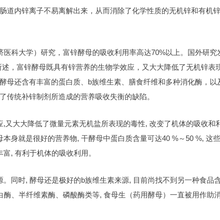
肠道内锌离子不易离解出来，从而消除了化学性质的无机锌和有机
同济医科大学）研究，富锌酵母的吸收利用率高达70%以上。国外研究
上所述，富锌酵母既具有锌营养的生物学效应，又大大降低了无机锌表
酵母还含有丰富的蛋白质、b族维生素、膳食纤维和多种消化酶，以
了传统补锌制剂所造成的营养吸收失衡的缺陷。
应,又大大降低了微量元素无机盐所表现的毒性, 改变了机体的吸收和
身就是很好的营养物, 干酵母中蛋白质含量可达40 %～50 %, 这
丰富, 有利于机体的吸收利用。
。同时, 酵母还是极好的b族维生素来源, 目前尚找不到另一种食品含
白酶、半纤维素酶、磷酸酶类等, 食母生（药用酵母）一直被用作助