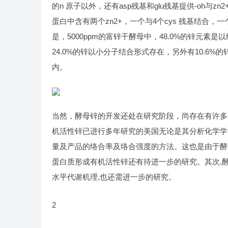
的n 原子以外，还有asp残基和glu残基提供-oh与zn
蛋白中含有两个zn2+，一个与4个cys 残基结合，
是，5000ppm的富锌干酵母中，48.0%的锌元素
24.0%的锌以小分子结合形式存在，另外有10.6
内。
当然，酵母锌的开发还处在研究阶段，尚存在有许多不
机活性锌已进行多年研究的美国无论是其分析化学学会(a
量及产品的络合率及络合强度的方法。这也是由于酵
蛋白质形成有机活性锌还有待进一步的研究。其次,
水平代谢机理,也还需进一步的研究。
2