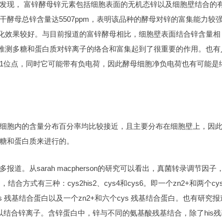
发现， 富锌酵母锌元素包括细胞表面的无机态锌以及细胞壁结合的
酵母总锌含量达5507ppm，表明该品种的酵母对锌的富集能力较
同化效果较好。与目前报道的富锌酵母相比，细胞壁表面结合锌含量相
，推测多糖和蛋白质对锌离子的络合和富集起到了很重要的作用。也有
1位点，同时它可能带有负电荷，因此酵母细胞净负电荷也有可能是
细胞内的含量分布百分率均比较接近，且主要分布在细胞壁上，因
糖和蛋白质来进行的。
。从sarah macpherson的研究可以看出，真菌转录调节因子
合方式有三种：cys2his2、cys4和cys6。即一个zn2+和两个cys
ys 残基结合蛋白以及一个zn2+和六个cys 残基结合蛋白。也有研究
2p）也可以结合锌离子。含锌蛋白中，锌与不同的氨基酸残基结合，除了his