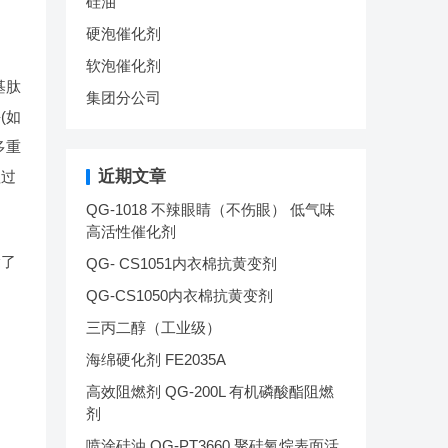
硅油
硬泡催化剂
软泡催化剂
基肽
集团分公司
(如
多重
近期文章
理过
QG-1018 不辣眼睛（不伤眼） 低气味
高活性催化剂
除了
QG- CS1051内衣棉抗黄变剂
QG-CS1050内衣棉抗黄变剂
三丙二醇（工业级）
海绵硬化剂 FE2035A
高效阻燃剂 QG-200L 有机磷酸酯阻燃
剂
喷涂硅油 QG-PT3660 聚硅氧烷表面活