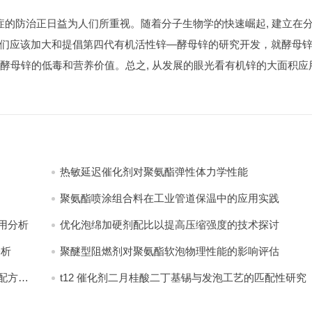
症的防治正日益为人们所重视。随着分子生物学的快速崛起, 建立在
们应该加大和提倡第四代有机活性锌—酵母锌的研究开发，就酵母
在于酵母锌的低毒和营养价值。总之, 从发展的眼光看有机锌的大面积应
热敏延迟催化剂对聚氨酯弹性体力学性能
聚氨酯喷涂组合料在工业管道保温中的应用实践
分析​
优化泡绵加硬剂配比以提高压缩强度的技术探讨
分析
聚醚型阻燃剂对聚氨酯软泡物理性能的影响评估​
配方设
t12 催化剂二月桂酸二丁基锡与发泡工艺的匹配性研究