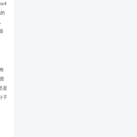
x4
据的
，
器
有
品质
还是
分子