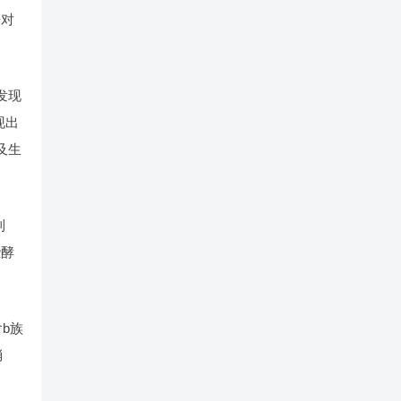
锌对
发现
现出
及生
利
些酵
b族
消