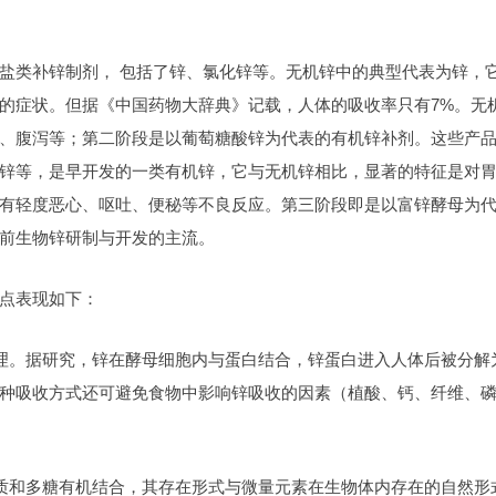
盐类补锌制剂， 包括了锌、氯化锌等。无机锌中的典型代表为锌，
的症状。但据《中国药物大辞典》记载，人体的吸收率只有7%。无
、腹泻等；第二阶段是以葡萄糖酸锌为代表的有机锌补剂。这些产
锌等，是早开发的一类有机锌，它与无机锌相比，显著的特征是对
有轻度恶心、呕吐、便秘等不良反应。第三阶段即是以富锌酵母为
前生物锌研制与开发的主流。
点表现如下：
机理。据研究，锌在酵母细胞内与蛋白结合，锌蛋白进入人体后被分解
种吸收方式还可避免食物中影响锌吸收的因素（植酸、钙、纤维、
白质和多糖有机结合，其存在形式与微量元素在生物体内存在的自然形