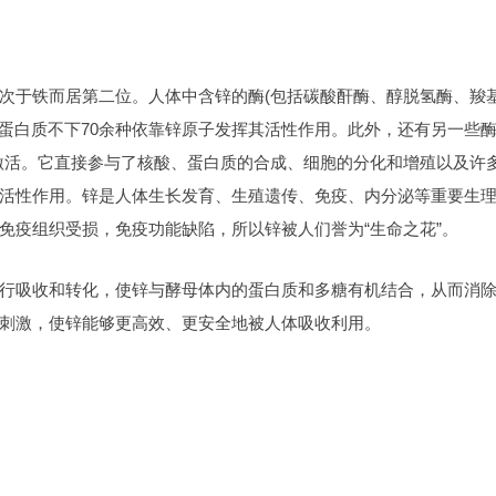
次于铁而居第二位。人体中含锌的酶(包括碳酸酐酶、醇脱氢酶、羧
酶蛋白质不下70余种依靠锌原子发挥其活性作用。此外，还有另一些酶
激活。它直接参与了核酸、蛋白质的合成、细胞的分化和增殖以及许
活性作用。锌是人体生长发育、生殖遗传、免疫、内分泌等重要生
免疫组织受损，免疫功能缺陷，所以锌被人们誉为“生命之花”。
行吸收和转化，使锌与酵母体内的蛋白质和多糖有机结合，从而消
刺激，使锌能够更高效、更安全地被人体吸收利用。