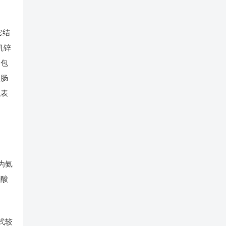
它结
机锌
品包
胃肠
代表
为氨
磷酸
式较