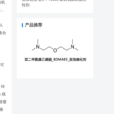
有机
性剂
强，
产品推荐
人
络合
此可
，锌
 残
报道鳌
残基