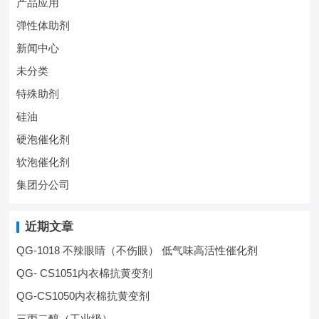
产品应用
弹性体助剂
新闻中心
未分类
特殊助剂
硅油
硬泡催化剂
软泡催化剂
集团分公司
近期文章
QG-1018 不辣眼睛（不伤眼） 低气味高活性催化剂
QG- CS1051内衣棉抗黄变剂
QG-CS1050内衣棉抗黄变剂
三丙二醇（工业级）