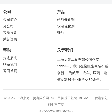
公司
产品
公司简介
硬泡催化剂
分公司
软泡催化剂
实验设备
硅油
荣誉资质
帮助
关于我们
走进启光
上海启光工贸有限公司创立于
联系我们
1995年， 我们在聚氨酯领域不断
返回首页
创新， 为航天、汽车、医药、建
筑及家居行业服务达30余年。
© 2026 上海启光工贸有限公司 双二甲氨基乙基醚_BDMAEE_发泡催化
剂生产厂家
沪ICP备2021033252号-4