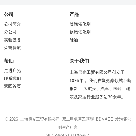
公司
产品
公司简介
硬泡催化剂
分公司
软泡催化剂
实验设备
硅油
荣誉资质
帮助
关于我们
走进启光
上海启光工贸有限公司创立于
联系我们
1995年， 我们在聚氨酯领域不断
返回首页
创新， 为航天、汽车、医药、建
筑及家居行业服务达30余年。
© 2026 上海启光工贸有限公司 双二甲氨基乙基醚_BDMAEE_发泡催化
剂生产厂家
沪ICP备2021033252号-4