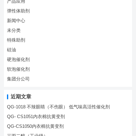
产品应用
弹性体助剂
新闻中心
未分类
特殊助剂
硅油
硬泡催化剂
软泡催化剂
集团分公司
近期文章
QG-1018 不辣眼睛（不伤眼） 低气味高活性催化剂
QG- CS1051内衣棉抗黄变剂
QG-CS1050内衣棉抗黄变剂
三丙二醇（工业级）