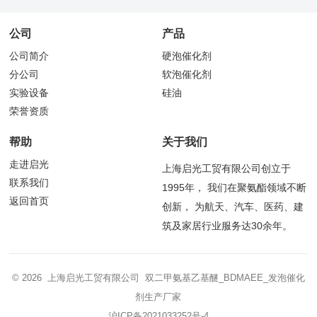
公司
产品
公司简介
硬泡催化剂
分公司
软泡催化剂
实验设备
硅油
荣誉资质
帮助
关于我们
走进启光
上海启光工贸有限公司创立于
联系我们
1995年， 我们在聚氨酯领域不断
返回首页
创新， 为航天、汽车、医药、建
筑及家居行业服务达30余年。
© 2026 上海启光工贸有限公司 双二甲氨基乙基醚_BDMAEE_发泡催化
剂生产厂家
沪ICP备2021033252号-4