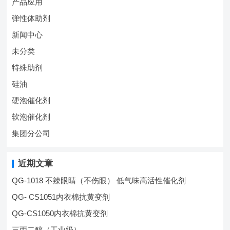
产品应用
弹性体助剂
新闻中心
未分类
特殊助剂
硅油
硬泡催化剂
软泡催化剂
集团分公司
近期文章
QG-1018 不辣眼睛（不伤眼） 低气味高活性催化剂
QG- CS1051内衣棉抗黄变剂
QG-CS1050内衣棉抗黄变剂
三丙二醇（工业级）