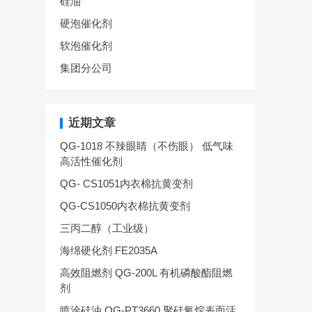
硅油
硬泡催化剂
软泡催化剂
集团分公司
近期文章
QG-1018 不辣眼睛（不伤眼） 低气味
高活性催化剂
QG- CS1051内衣棉抗黄变剂
QG-CS1050内衣棉抗黄变剂
三丙二醇（工业级）
海绵硬化剂 FE2035A
高效阻燃剂 QG-200L 有机磷酸酯阻燃
剂
喷涂硅油 QG-PT3660 聚硅氧烷表面活