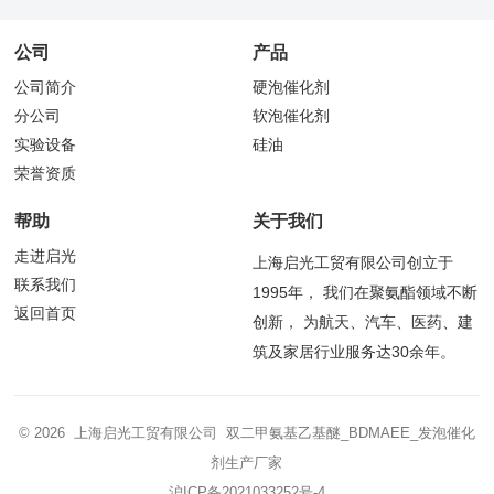
公司
产品
公司简介
硬泡催化剂
分公司
软泡催化剂
实验设备
硅油
荣誉资质
帮助
关于我们
走进启光
上海启光工贸有限公司创立于
联系我们
1995年， 我们在聚氨酯领域不断
返回首页
创新， 为航天、汽车、医药、建
筑及家居行业服务达30余年。
© 2026 上海启光工贸有限公司 双二甲氨基乙基醚_BDMAEE_发泡催化
剂生产厂家
沪ICP备2021033252号-4