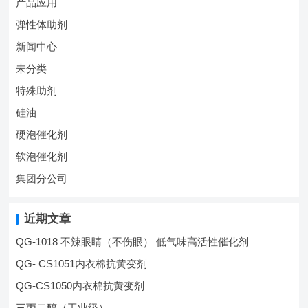
产品应用
弹性体助剂
新闻中心
未分类
特殊助剂
硅油
硬泡催化剂
软泡催化剂
集团分公司
近期文章
QG-1018 不辣眼睛（不伤眼） 低气味高活性催化剂
QG- CS1051内衣棉抗黄变剂
QG-CS1050内衣棉抗黄变剂
三丙二醇（工业级）