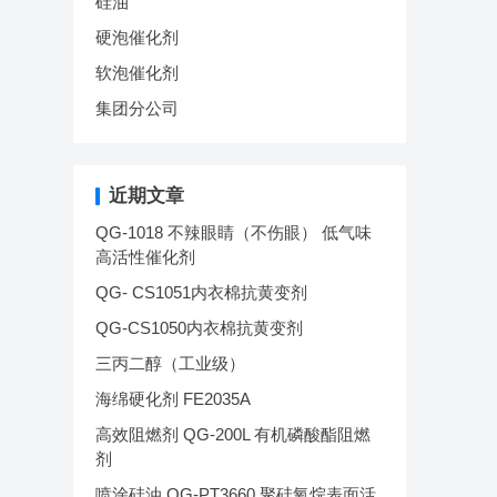
硅油
硬泡催化剂
软泡催化剂
集团分公司
近期文章
QG-1018 不辣眼睛（不伤眼） 低气味
高活性催化剂
QG- CS1051内衣棉抗黄变剂
QG-CS1050内衣棉抗黄变剂
三丙二醇（工业级）
海绵硬化剂 FE2035A
高效阻燃剂 QG-200L 有机磷酸酯阻燃
剂
喷涂硅油 QG-PT3660 聚硅氧烷表面活