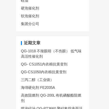
硅油
硬泡催化剂
软泡催化剂
集团分公司
近期文章
QG-1018 不辣眼睛（不伤眼） 低气味
高活性催化剂
QG- CS1051内衣棉抗黄变剂
QG-CS1050内衣棉抗黄变剂
三丙二醇（工业级）
海绵硬化剂 FE2035A
高效阻燃剂 QG-200L 有机磷酸酯阻燃
剂
喷涂硅油 QG-PT3660 聚硅氧烷表面活