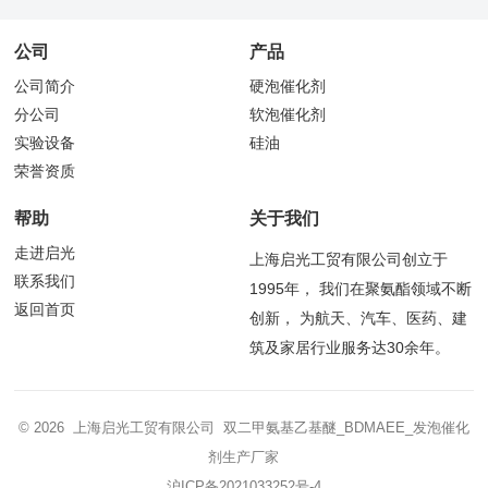
公司
产品
公司简介
硬泡催化剂
分公司
软泡催化剂
实验设备
硅油
荣誉资质
帮助
关于我们
走进启光
上海启光工贸有限公司创立于
联系我们
1995年， 我们在聚氨酯领域不断
返回首页
创新， 为航天、汽车、医药、建
筑及家居行业服务达30余年。
© 2026 上海启光工贸有限公司 双二甲氨基乙基醚_BDMAEE_发泡催化
剂生产厂家
沪ICP备2021033252号-4