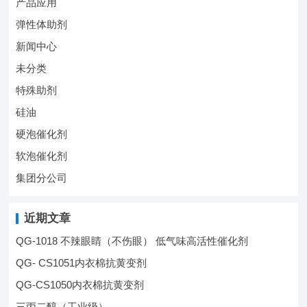
产品应用
弹性体助剂
新闻中心
未分类
特殊助剂
硅油
硬泡催化剂
软泡催化剂
集团分公司
近期文章
QG-1018 不辣眼睛（不伤眼） 低气味高活性催化剂
QG- CS1051内衣棉抗黄变剂
QG-CS1050内衣棉抗黄变剂
三丙二醇（工业级）