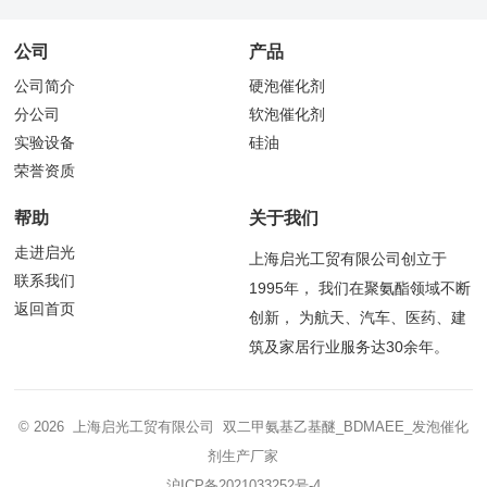
公司
产品
公司简介
硬泡催化剂
分公司
软泡催化剂
实验设备
硅油
荣誉资质
帮助
关于我们
走进启光
上海启光工贸有限公司创立于
联系我们
1995年， 我们在聚氨酯领域不断
返回首页
创新， 为航天、汽车、医药、建
筑及家居行业服务达30余年。
© 2026 上海启光工贸有限公司 双二甲氨基乙基醚_BDMAEE_发泡催化
剂生产厂家
沪ICP备2021033252号-4