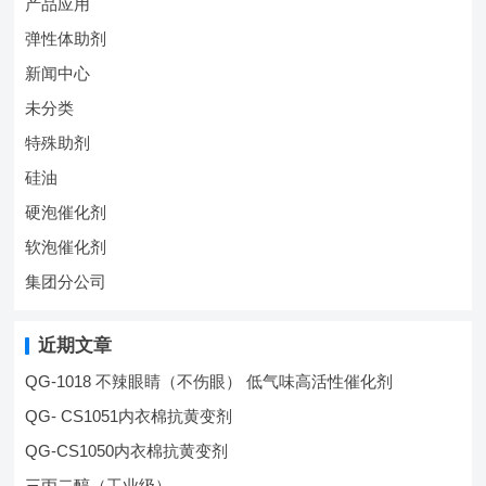
产品应用
弹性体助剂
新闻中心
未分类
特殊助剂
硅油
硬泡催化剂
软泡催化剂
集团分公司
近期文章
QG-1018 不辣眼睛（不伤眼） 低气味高活性催化剂
QG- CS1051内衣棉抗黄变剂
QG-CS1050内衣棉抗黄变剂
三丙二醇（工业级）