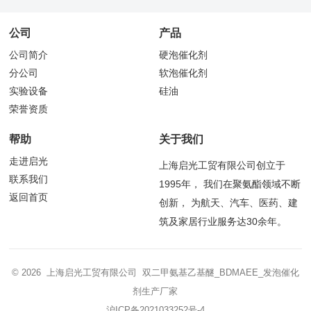
公司
产品
公司简介
硬泡催化剂
分公司
软泡催化剂
实验设备
硅油
荣誉资质
帮助
关于我们
走进启光
上海启光工贸有限公司创立于
联系我们
1995年， 我们在聚氨酯领域不断
返回首页
创新， 为航天、汽车、医药、建
筑及家居行业服务达30余年。
© 2026 上海启光工贸有限公司 双二甲氨基乙基醚_BDMAEE_发泡催化
剂生产厂家
沪ICP备2021033252号-4