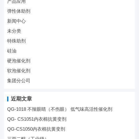
产品应用
弹性体助剂
新闻中心
未分类
特殊助剂
硅油
硬泡催化剂
软泡催化剂
集团分公司
近期文章
QG-1018 不辣眼睛（不伤眼） 低气味高活性催化剂
QG- CS1051内衣棉抗黄变剂
QG-CS1050内衣棉抗黄变剂
三丙二醇（工业级）