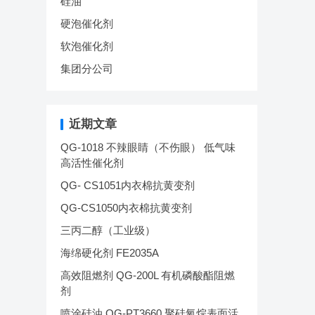
硅油
硬泡催化剂
软泡催化剂
集团分公司
近期文章
QG-1018 不辣眼睛（不伤眼） 低气味
高活性催化剂
QG- CS1051内衣棉抗黄变剂
QG-CS1050内衣棉抗黄变剂
三丙二醇（工业级）
海绵硬化剂 FE2035A
高效阻燃剂 QG-200L 有机磷酸酯阻燃
剂
喷涂硅油 QG-PT3660 聚硅氧烷表面活