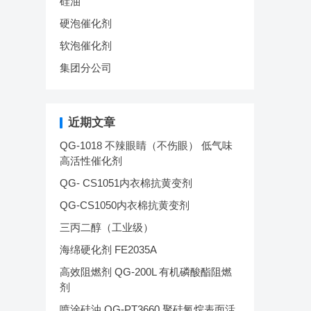
硅油
硬泡催化剂
软泡催化剂
集团分公司
近期文章
QG-1018 不辣眼睛（不伤眼） 低气味
高活性催化剂
QG- CS1051内衣棉抗黄变剂
QG-CS1050内衣棉抗黄变剂
三丙二醇（工业级）
海绵硬化剂 FE2035A
高效阻燃剂 QG-200L 有机磷酸酯阻燃
剂
喷涂硅油 QG-PT3660 聚硅氧烷表面活