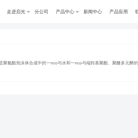
走进启光
分公司
产品中心
新闻中心
产品应用
是聚氨酯泡沫体合成中的一nco与水和一nco与端羟基聚酯、聚醚多元酵