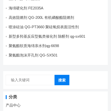
海绵硬化剂 FE2035A
高效阻燃剂 QG-200L 有机磷酸酯阻燃剂
喷涂硅油 QG-PT3660 聚硅氧烷表面活性剂
新型多羟基反应型氨类催化剂 除醛剂 qg-sx601
聚氨酯软质海绵亲水剂qg-6698
聚氨酯泡沫开孔剂 QG-SX501
搜索
分类
产品中心