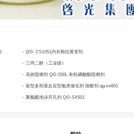
剂
QG- CS1051内衣棉抗黄变剂
三丙二醇（工业级）
高效阻燃剂 QG-200L 有机磷酸酯阻燃剂
新型多羟基反应型氨类催化剂 除醛剂 qg-sx601
聚氨酯泡沫开孔剂 QG-SX501