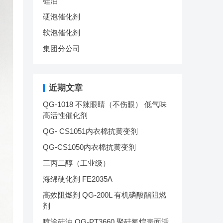
硅油
硬泡催化剂
软泡催化剂
集团分公司
近期文章
QG-1018 不辣眼睛（不伤眼） 低气味
高活性催化剂
QG- CS1051内衣棉抗黄变剂
QG-CS1050内衣棉抗黄变剂
三丙二醇（工业级）
海绵硬化剂 FE2035A
高效阻燃剂 QG-200L 有机磷酸酯阻燃
剂
喷涂硅油 QG-PT3660 聚硅氧烷表面活