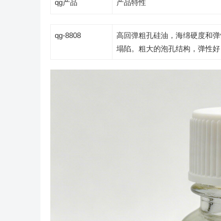
qg产品
产品特性
qg-8808
高回弹粗孔硅油，海绵硬度和弹性
塌陷。粗大的泡孔结构，弹性好