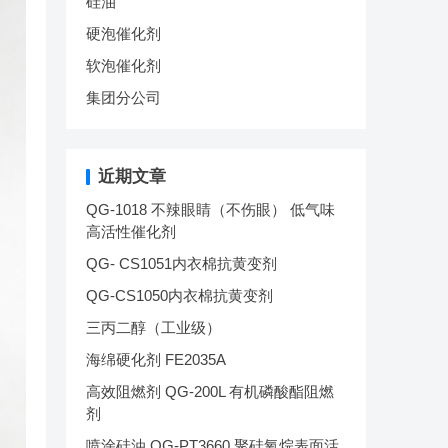
硅油
硬泡催化剂
软泡催化剂
集团分公司
近期文章
QG-1018 不辣眼睛（不伤眼） 低气味
高活性催化剂
QG- CS1051内衣棉抗黄变剂
QG-CS1050内衣棉抗黄变剂
三丙二醇（工业级）
海绵硬化剂 FE2035A
高效阻燃剂 QG-200L 有机磷酸酯阻燃
剂
喷涂硅油 QG-PT3660 聚硅氧烷表面活