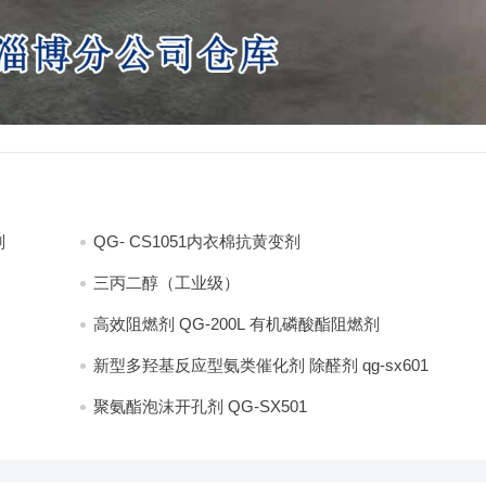
剂
QG- CS1051内衣棉抗黄变剂
三丙二醇（工业级）
高效阻燃剂 QG-200L 有机磷酸酯阻燃剂
新型多羟基反应型氨类催化剂 除醛剂 qg-sx601
聚氨酯泡沫开孔剂 QG-SX501