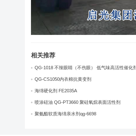
相关推荐
QG-1018 不辣眼睛（不伤眼） 低气味高活性催化
QG-CS1050内衣棉抗黄变剂
海绵硬化剂 FE2035A
喷涂硅油 QG-PT3660 聚硅氧烷表面活性剂
聚氨酯软质海绵亲水剂qg-6698