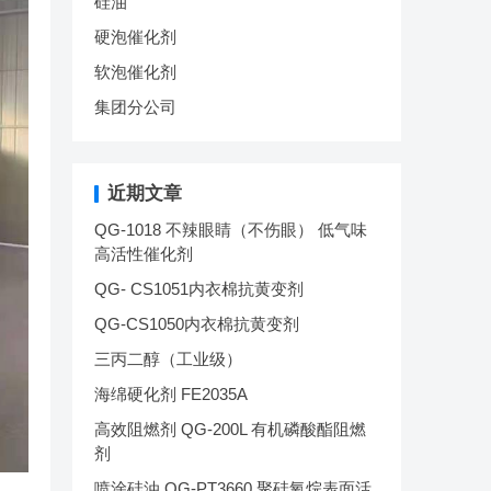
硅油
硬泡催化剂
软泡催化剂
集团分公司
近期文章
QG-1018 不辣眼睛（不伤眼） 低气味
高活性催化剂
QG- CS1051内衣棉抗黄变剂
QG-CS1050内衣棉抗黄变剂
三丙二醇（工业级）
海绵硬化剂 FE2035A
高效阻燃剂 QG-200L 有机磷酸酯阻燃
剂
喷涂硅油 QG-PT3660 聚硅氧烷表面活