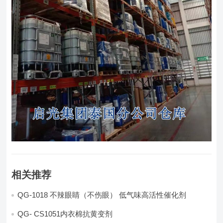
相关推荐
QG-1018 不辣眼睛（不伤眼） 低气味高活性催化剂
QG- CS1051内衣棉抗黄变剂