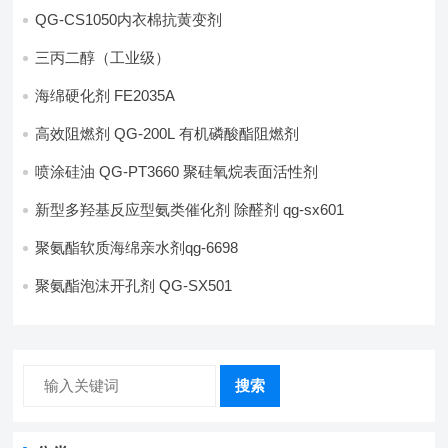
QG-CS1050内衣棉抗黄变剂
三丙二醇（工业级）
海绵硬化剂 FE2035A
高效阻燃剂 QG-200L 有机磷酸酯阻燃剂
喷涂硅油 QG-PT3660 聚硅氧烷表面活性剂
新型多羟基反应型氨类催化剂 除醛剂 qg-sx601
聚氨酯软质海绵亲水剂qg-6698
聚氨酯泡沫开孔剂 QG-SX501
搜索