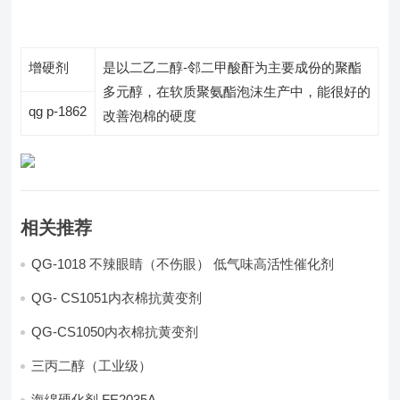
增硬剂
是以二乙二醇-邻二甲酸酐为主要成份的聚酯
多元醇，在软质聚氨酯泡沫生产中，能很好的
qg p-1862
改善泡棉的硬度
相关推荐
QG-1018 不辣眼睛（不伤眼） 低气味高活性催化剂
QG- CS1051内衣棉抗黄变剂
QG-CS1050内衣棉抗黄变剂
三丙二醇（工业级）
海绵硬化剂 FE2035A