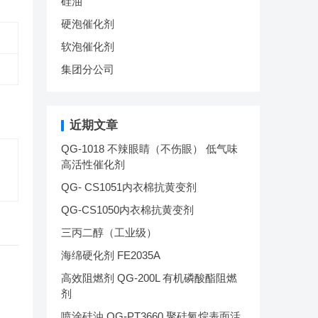
硅油
硬泡催化剂
软泡催化剂
集团分公司
近期文章
QG-1018 不辣眼睛（不伤眼） 低气味
高活性催化剂
QG- CS1051内衣棉抗黄变剂
QG-CS1050内衣棉抗黄变剂
三丙二醇（工业级）
海绵硬化剂 FE2035A
高效阻燃剂 QG-200L 有机磷酸酯阻燃
剂
喷涂硅油 QG-PT3660 聚硅氧烷表面活