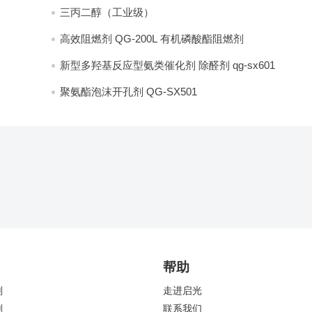
三丙二醇（工业级）
高效阻燃剂 QG-200L 有机磷酸酯阻燃剂
新型多羟基反应型氨类催化剂 除醛剂 qg-sx601
聚氨酯泡沫开孔剂 QG-SX501
帮助
剂
走进启光
剂
联系我们