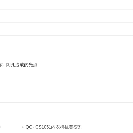
棉）闭孔造成的光点
剂
QG- CS1051内衣棉抗黄变剂