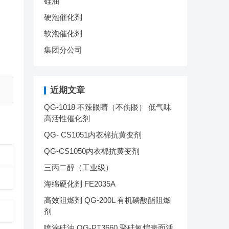
硅油
硬泡催化剂
软泡催化剂
集团分公司
近期文章
QG-1018 不辣眼睛（不伤眼） 低气味
高活性催化剂
QG- CS1051内衣棉抗黄变剂
QG-CS1050内衣棉抗黄变剂
三丙二醇（工业级）
海绵硬化剂 FE2035A
高效阻燃剂 QG-200L 有机磷酸酯阻燃
剂
喷涂硅油 QG-PT3660 聚硅氧烷表面活