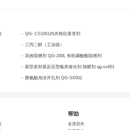
剂
QG- CS1051内衣棉抗黄变剂
三丙二醇（工业级）
高效阻燃剂 QG-200L 有机磷酸酯阻燃剂
新型多羟基反应型氨类催化剂 除醛剂 qg-sx601
聚氨酯泡沫开孔剂 QG-SX501
帮助
剂
走进启光