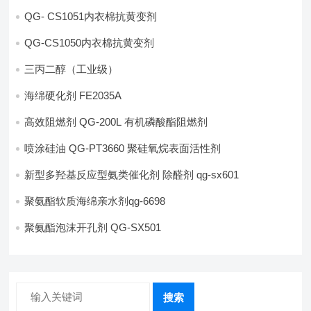
QG- CS1051内衣棉抗黄变剂
QG-CS1050内衣棉抗黄变剂
三丙二醇（工业级）
海绵硬化剂 FE2035A
高效阻燃剂 QG-200L 有机磷酸酯阻燃剂
喷涂硅油 QG-PT3660 聚硅氧烷表面活性剂
新型多羟基反应型氨类催化剂 除醛剂 qg-sx601
聚氨酯软质海绵亲水剂qg-6698
聚氨酯泡沫开孔剂 QG-SX501
搜索