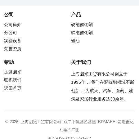
公司
产品
公司简介
硬泡催化剂
分公司
软泡催化剂
实验设备
硅油
荣誉资质
帮助
关于我们
走进启光
上海启光工贸有限公司创立于
联系我们
1995年， 我们在聚氨酯领域不断
返回首页
创新， 为航天、汽车、医药、建
筑及家居行业服务达30余年。
© 2026 上海启光工贸有限公司 双二甲氨基乙基醚_BDMAEE_发泡催化
剂生产厂家
沪ICP备2021033252号-4