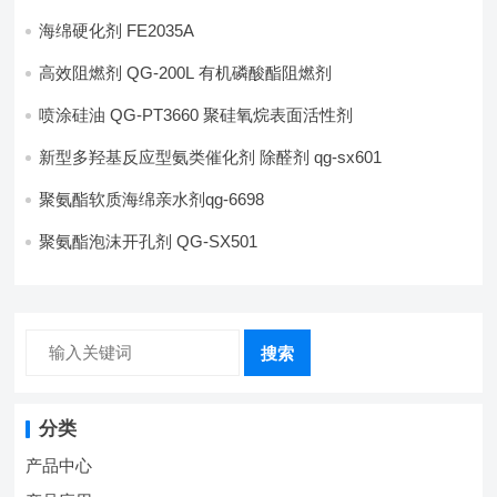
海绵硬化剂 FE2035A
高效阻燃剂 QG-200L 有机磷酸酯阻燃剂
喷涂硅油 QG-PT3660 聚硅氧烷表面活性剂
新型多羟基反应型氨类催化剂 除醛剂 qg-sx601
聚氨酯软质海绵亲水剂qg-6698
聚氨酯泡沫开孔剂 QG-SX501
搜索
分类
产品中心