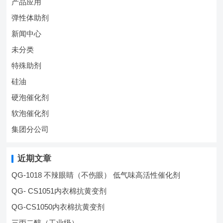
产品应用
弹性体助剂
新闻中心
未分类
特殊助剂
硅油
硬泡催化剂
软泡催化剂
集团分公司
近期文章
QG-1018 不辣眼睛（不伤眼） 低气味高活性催化剂
QG- CS1051内衣棉抗黄变剂
QG-CS1050内衣棉抗黄变剂
三丙二醇（工业级）