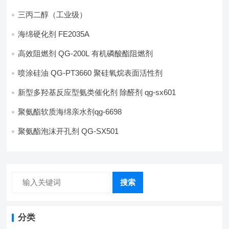
三丙二醇（工业级）
海绵硬化剂 FE2035A
高效阻燃剂 QG-200L 有机磷酸酯阻燃剂
喷涂硅油 QG-PT3660 聚硅氧烷表面活性剂
新型多羟基反应型氨类催化剂 除醛剂 qg-sx601
聚氨酯软质海绵亲水剂qg-6698
聚氨酯泡沫开孔剂 QG-SX501
搜索
分类