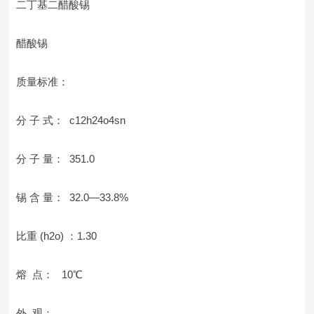
二丁基二醋酸锡
醋酸锡
质量标准：
分 子 式： c12h24o4sn
分 子 量： 351.0
锡 含 量： 32.0—33.8%
比重 (h2o) ：1.30
熔 点： 10℃
外 观：